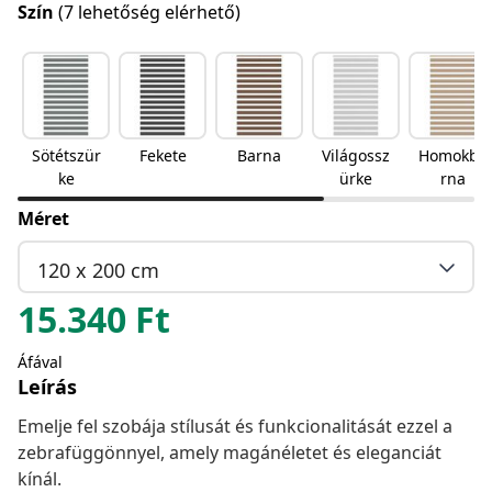
Szín
(7 lehetőség elérhető)
Sötétszür
Fekete
Barna
Világossz
Homokba
ke
ürke
rna
Méret
120 x 200 cm
15.340
Ft
Áfával
Leírás
Emelje fel szobája stílusát és funkcionalitását ezzel a
zebrafüggönnyel, amely magánéletet és eleganciát
kínál.