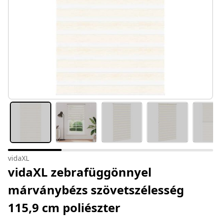
vidaXL
vidaXL zebrafüggönnyel
márványbézs szövetszélesség
115,9 cm poliészter