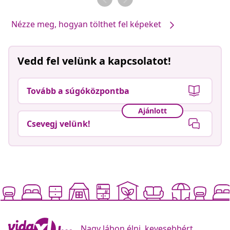
Nézze meg, hogyan tölthet fel képeket
Vedd fel velünk a kapcsolatot!
Tovább a súgóközpontba
Ajánlott
Csevegj velünk!
Nagy lábon élni, kevesebbért