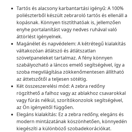
Tartós és alacsony karbantartási igényű: A 100%
poliészterből készült zebraroló tartós és ellenáll a
kopásnak. Könnyen tisztíthatóak is, jellemzően
enyhe portalanítást vagy nedves ruhával való
áttörlést igényelnek.
Magánélet és napvédelem: A kétrétegű kialakítás
váltakozóan átlátszó és átlátszatlan
szövetpaneleket tartalmaz. A fény könnyen
szabályozható a láncos emelő segítségével, így a
szoba megvilágítása zökkenőmentesen állítható
az áttetszőtől a teljesen sötétig.
Két összeszerelési mód: A zebra redőny
rögzíthető a falhoz vagy az ablakhoz csavarokkal
vagy fúrás nélkül, szorítókonzolok segítségével,
az Ön igényeitől függően.
Elegáns kialakítás: Ez a zebra redőny, elegáns és
modern mintázatának köszönhetően, könnyedén
kiegészíti a különböző szobadekorációkat.