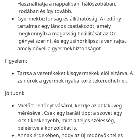
Használhatja a nappaliban, hálószobában,
irodában és így tovább.
Gyermekbiztonság és állíthatóság: A redőny
tartalmaz egy láncos csatlakozót, amely
megkönnyíti a magasság beállítását az Ön
igényei szerint, és egy zsinórklipsz is van rajta,
amely növeli a gyermekbiztonságot.
Figyelem:
Tartsa a vezetékeket kisgyermekek elől elzárva. A
zsinórok a gyermek nyaka köré tekeredhetnek.
Jó tudni:
Mielőtt redőnyt vásárol, kezdje az ablaküveg
mérésével. Csak egy baráti tipp: a szövet egy
kicsit keskenyebb, mint a teljes szélesség,
beleértve a konzolokat is.
Annak érdekében, hogy az új redőnyök teljes