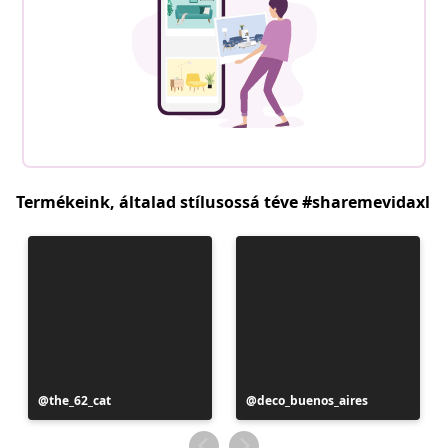
Termékeink, általad stílusossá téve #sharemevidaxl
Bejegyzés
the_62_cat
Bejegyzés
deco_buenos_aires
közzétevője
közzétevője