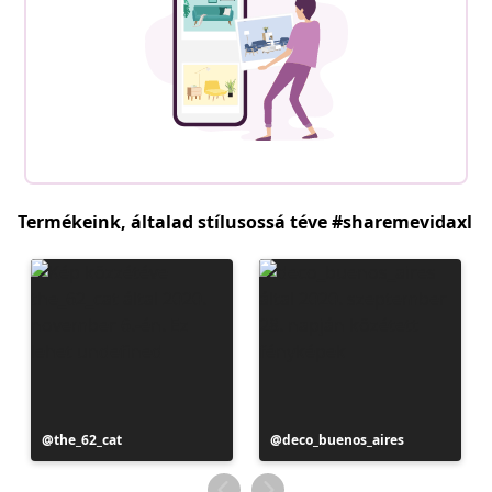
Termékeink, általad stílusossá téve #sharemevidaxl
Bejegyzés
the_62_cat
Bejegyzés
deco_buenos_aires
közzétevője
közzétevője