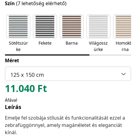
Szín
(7 lehetőség elérhető)
Sötétszür
Fekete
Barna
Világossz
Homokba
ke
ürke
rna
Méret
125 x 150 cm
11.040
Ft
Áfával
Leírás
Emelje fel szobája stílusát és funkcionalitását ezzel a
zebrafüggönnyel, amely magánéletet és eleganciát
kínál.