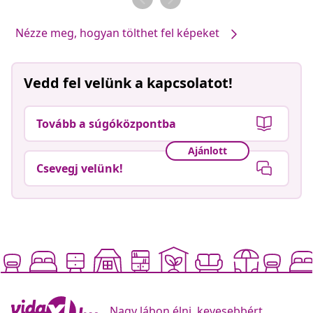
Nézze meg, hogyan tölthet fel képeket
Vedd fel velünk a kapcsolatot!
Tovább a súgóközpontba
Ajánlott
Csevegj velünk!
Nagy lábon élni, kevesebbért