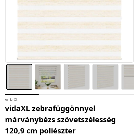
vidaXL
vidaXL zebrafüggönnyel
márványbézs szövetszélesség
120,9 cm poliészter