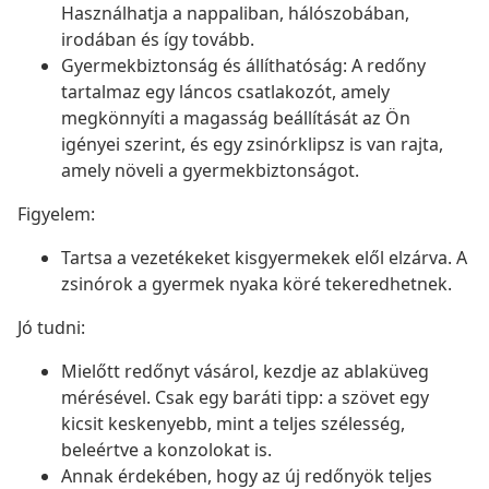
Használhatja a nappaliban, hálószobában,
irodában és így tovább.
Gyermekbiztonság és állíthatóság: A redőny
tartalmaz egy láncos csatlakozót, amely
megkönnyíti a magasság beállítását az Ön
igényei szerint, és egy zsinórklipsz is van rajta,
amely növeli a gyermekbiztonságot.
Figyelem:
Tartsa a vezetékeket kisgyermekek elől elzárva. A
zsinórok a gyermek nyaka köré tekeredhetnek.
Jó tudni:
Mielőtt redőnyt vásárol, kezdje az ablaküveg
mérésével. Csak egy baráti tipp: a szövet egy
kicsit keskenyebb, mint a teljes szélesség,
beleértve a konzolokat is.
Annak érdekében, hogy az új redőnyök teljes