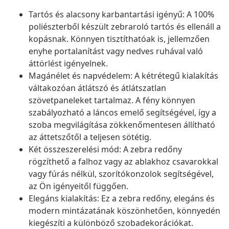
Tartós és alacsony karbantartási igényű: A 100%
poliészterből készült zebraroló tartós és ellenáll a
kopásnak. Könnyen tisztíthatóak is, jellemzően
enyhe portalanítást vagy nedves ruhával való
áttörlést igényelnek.
Magánélet és napvédelem: A kétrétegű kialakítás
váltakozóan átlátszó és átlátszatlan
szövetpaneleket tartalmaz. A fény könnyen
szabályozható a láncos emelő segítségével, így a
szoba megvilágítása zökkenőmentesen állítható
az áttetszőtől a teljesen sötétig.
Két összeszerelési mód: A zebra redőny
rögzíthető a falhoz vagy az ablakhoz csavarokkal
vagy fúrás nélkül, szorítókonzolok segítségével,
az Ön igényeitől függően.
Elegáns kialakítás: Ez a zebra redőny, elegáns és
modern mintázatának köszönhetően, könnyedén
kiegészíti a különböző szobadekorációkat.