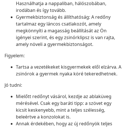
Használhatja a nappaliban, hálószobában,
irodában és így tovább.
Gyermekbiztonság és állíthatóság: A redőny
tartalmaz egy láncos csatlakozót, amely
megkönnyíti a magasság beállítását az Ön
igényei szerint, és egy zsinórklipsz is van rajta,
amely növeli a gyermekbiztonságot.
Figyelem:
Tartsa a vezetékeket kisgyermekek elől elzárva. A
zsinórok a gyermek nyaka köré tekeredhetnek.
Jó tudni:
Mielőtt redőnyt vásárol, kezdje az ablaküveg
mérésével. Csak egy baráti tipp: a szövet egy
kicsit keskenyebb, mint a teljes szélesség,
beleértve a konzolokat is.
Annak érdekében, hogy az új redőnyök teljes