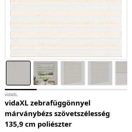
vidaXL
vidaXL zebrafüggönnyel
márványbézs szövetszélesség
135,9 cm poliészter