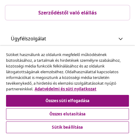
Szerződéstől való elállás
Ügyfélszolgálat
Sütiket használunk az oldalunk megfelelő működésének
Üzlet
biztosításához, a tartalmak és hirdetések személyre szabásához,
közösségi média funkciók felkínálásához és az oldalunk
látogatottságának elemzéséhez. Oldalhasználattal kapcsolatos
vidaXL
információkat is megosztunk a közösségi média területén
tevékenykedő, a hirdetési és elemzési szolgáltatásokat nyújtó
partnereinkkel.
Adatvédelmi és süti nyilatkozat
Fedezz fel többet
Összes süti elfogadása
Összes elutasítása
Sütik beállítása