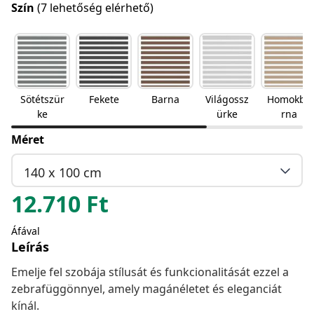
Szín
(7 lehetőség elérhető)
Sötétszür
Fekete
Barna
Világossz
Homokba
ke
ürke
rna
Méret
140 x 100 cm
12.710
Ft
Áfával
Leírás
Emelje fel szobája stílusát és funkcionalitását ezzel a
zebrafüggönnyel, amely magánéletet és eleganciát
kínál.