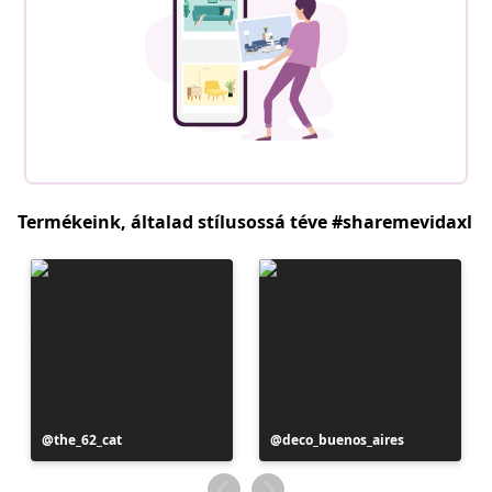
Termékeink, általad stílusossá téve #sharemevidaxl
Bejegyzés
the_62_cat
Bejegyzés
deco_buenos_aires
közzétevője
közzétevője