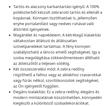
Tartós és alacsony karbantartási igényű: A 100%
poliészterből készült zebraroló tartós és ellenáll a
kopásnak. Könnyen tisztíthatóak is, jellemzően
enyhe portalanítást vagy nedves ruhával való
áttörlést igényelnek.
Magánélet és napvédelem: A kétrétegű kialakítás
váltakozóan átlátszó és átlátszatlan
szövetpaneleket tartalmaz. A fény könnyen
szabályozható a láncos emelő segítségével, így a
szoba megvilágítása zökkenőmentesen állítható
az áttetszőtől a teljesen sötétig.
Két összeszerelési mód: A zebra redőny
rögzíthető a falhoz vagy az ablakhoz csavarokkal
vagy fúrás nélkül, szorítókonzolok segítségével,
az Ön igényeitől függően.
Elegáns kialakítás: Ez a zebra redőny, elegáns és
modern mintázatának köszönhetően, könnyedén
kiegészíti a különböző szobadekorációkat.