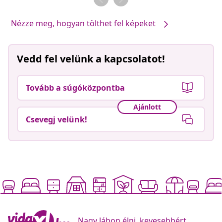
Nézze meg, hogyan tölthet fel képeket
Vedd fel velünk a kapcsolatot!
Tovább a súgóközpontba
Ajánlott
Csevegj velünk!
Nagy lábon élni, kevesebbért