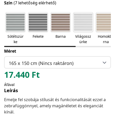
Szín
(7 lehetőség elérhető)
Sötétszür
Fekete
Barna
Világossz
Homokba
ke
ürke
rna
Méret
165 x 150 cm (Nincs raktáron)
17.440
Ft
Áfával
Leírás
Emelje fel szobája stílusát és funkcionalitását ezzel a
zebrafüggönnyel, amely magánéletet és eleganciát
kínál.