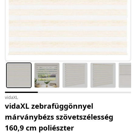
vidaXL
vidaXL zebrafüggönnyel
márványbézs szövetszélesség
160,9 cm poliészter