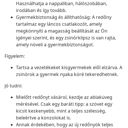
Használhatja a nappaliban, hálószobában,
irodában és így tovább.
Gyermekbiztonság és állíthatóság: A redőny
tartalmaz egy láncos csatlakozót, amely
megkönnyíti a magasság beállítását az Ön
igényei szerint, és egy zsinórklipsz is van rajta,
amely növeli a gyermekbiztonságot.
Figyelem:
Tartsa a vezetékeket kisgyermekek elől elzárva. A
zsinórok a gyermek nyaka köré tekeredhetnek.
Jó tudni:
Mielőtt redőnyt vásárol, kezdje az ablaküveg
mérésével. Csak egy baráti tipp: a szövet egy
kicsit keskenyebb, mint a teljes szélesség,
beleértve a konzolokat is.
Annak érdekében, hogy az új redőnyök teljes