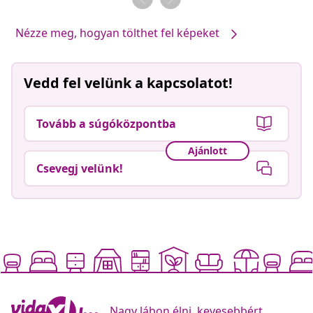
Nézze meg, hogyan tölthet fel képeket
Vedd fel velünk a kapcsolatot!
Tovább a súgóközpontba
Ajánlott
Csevegj velünk!
Nagy lábon élni, kevesebbért