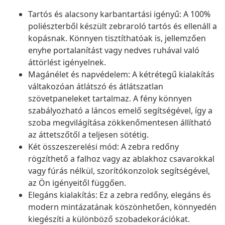
Tartós és alacsony karbantartási igényű: A 100%
poliészterből készült zebraroló tartós és ellenáll a
kopásnak. Könnyen tisztíthatóak is, jellemzően
enyhe portalanítást vagy nedves ruhával való
áttörlést igényelnek.
Magánélet és napvédelem: A kétrétegű kialakítás
váltakozóan átlátszó és átlátszatlan
szövetpaneleket tartalmaz. A fény könnyen
szabályozható a láncos emelő segítségével, így a
szoba megvilágítása zökkenőmentesen állítható
az áttetszőtől a teljesen sötétig.
Két összeszerelési mód: A zebra redőny
rögzíthető a falhoz vagy az ablakhoz csavarokkal
vagy fúrás nélkül, szorítókonzolok segítségével,
az Ön igényeitől függően.
Elegáns kialakítás: Ez a zebra redőny, elegáns és
modern mintázatának köszönhetően, könnyedén
kiegészíti a különböző szobadekorációkat.