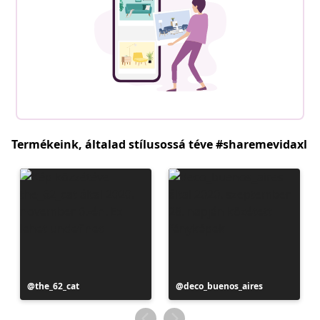
Termékeink, általad stílusossá téve #sharemevidaxl
Bejegyzés
the_62_cat
Bejegyzés
deco_buenos_aires
közzétevője
közzétevője