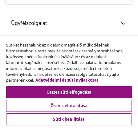
Ügyfélszolgálat
Üzlet
Sütiket használunk az oldalunk megfelelő működésének
biztosításához, a tartalmak és hirdetések személyre szabásához,
közösségi média funkciók felkínálásához és az oldalunk
vidaXL
látogatottságának elemzéséhez. Oldalhasználattal kapcsolatos
információkat is megosztunk a közösségi média területén
tevékenykedő, a hirdetési és elemzési szolgáltatásokat nyújtó
Fedezz fel többet
partnereinkkel.
Adatvédelmi és süti nyilatkozat
Összes süti elfogadása
Összes elutasítása
Sütik beállítása
© 2008-2026 vidaXL A www.vidaxl.hu a vidaXL Marketplace
Europe B.V. Weboldala