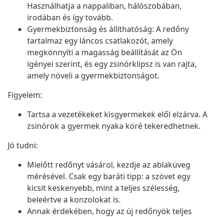
Használhatja a nappaliban, hálószobában,
irodában és így tovább.
Gyermekbiztonság és állíthatóság: A redőny
tartalmaz egy láncos csatlakozót, amely
megkönnyíti a magasság beállítását az Ön
igényei szerint, és egy zsinórklipsz is van rajta,
amely növeli a gyermekbiztonságot.
Figyelem:
Tartsa a vezetékeket kisgyermekek elől elzárva. A
zsinórok a gyermek nyaka köré tekeredhetnek.
Jó tudni:
Mielőtt redőnyt vásárol, kezdje az ablaküveg
mérésével. Csak egy baráti tipp: a szövet egy
kicsit keskenyebb, mint a teljes szélesség,
beleértve a konzolokat is.
Annak érdekében, hogy az új redőnyök teljes