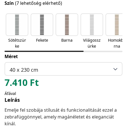
Szín
(7 lehetőség elérhető)
Sötétszür
Fekete
Barna
Világossz
Homokba
ke
ürke
rna
Méret
40 x 230 cm
7.410
Ft
Áfával
Leírás
Emelje fel szobája stílusát és funkcionalitását ezzel a
zebrafüggönnyel, amely magánéletet és eleganciát
kínál.