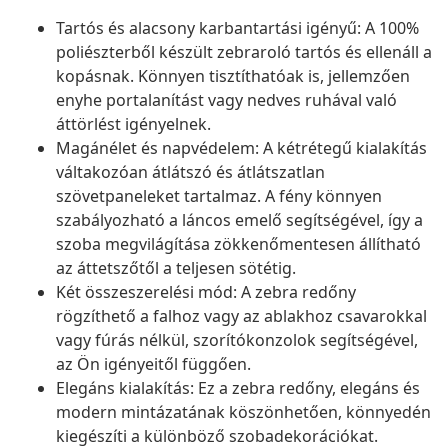
Tartós és alacsony karbantartási igényű: A 100%
poliészterből készült zebraroló tartós és ellenáll a
kopásnak. Könnyen tisztíthatóak is, jellemzően
enyhe portalanítást vagy nedves ruhával való
áttörlést igényelnek.
Magánélet és napvédelem: A kétrétegű kialakítás
váltakozóan átlátszó és átlátszatlan
szövetpaneleket tartalmaz. A fény könnyen
szabályozható a láncos emelő segítségével, így a
szoba megvilágítása zökkenőmentesen állítható
az áttetszőtől a teljesen sötétig.
Két összeszerelési mód: A zebra redőny
rögzíthető a falhoz vagy az ablakhoz csavarokkal
vagy fúrás nélkül, szorítókonzolok segítségével,
az Ön igényeitől függően.
Elegáns kialakítás: Ez a zebra redőny, elegáns és
modern mintázatának köszönhetően, könnyedén
kiegészíti a különböző szobadekorációkat.