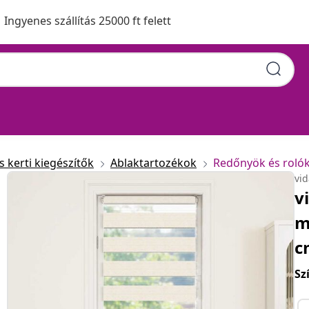
Ingyenes szállítás 25000 ft felett
etszélesség 55,9 cm
 kerti kiegészítők
Ablaktartozékok
Redőnyök és roló
vi
v
m
c
Sz