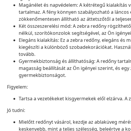
Magánélet és napvédelem: A kétrétegű kialakítás v
tartalmaz. A fény könnyen szabályozható a láncos 
zökkenőmentesen állítható az áttetszőtől a teljesen
Két összeszerelési mód: A zebra redőny rögzíthető
nélkül, szorítókonzolok segítségével, az Ön igénye
Elegáns kialakítás: Ez a zebra redőny, elegáns é
kiegészíti a különböző szobadekorációkat. Használ
tovább.
Gyermekbiztonság és állíthatóság: A redőny tartal
magasság beállítását az Ön igényei szerint, és egy z
gyermekbiztonságot.
Figyelem:
Tartsa a vezetékeket kisgyermekek elől elzárva. A
Jó tudni:
Mielőtt redőnyt vásárol, kezdje az ablaküveg mérésé
keskenyebb, mint a teljes szélesség, beleértve a ko