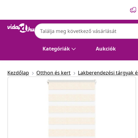
Előző
Következő
vidaXL
vidaXL zebrafüggönnyel márványbézs szöv
poliészter
Kategóriák
Aukciók
Kezdőlap
Otthon és kert
Lakberendezési tárgyak és