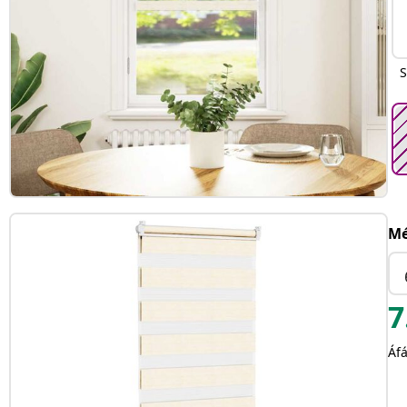
S
Mé
7
Áfá