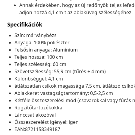
Annak érdekében, hogy az új redőnyök teljes lefed
adjon hozzá 4,1 cm-t az ablaküveg szélességéhez.
Specifikációk
Szín: márványbézs
Anyaga: 100% poliészter
Felsősín anyaga: Alumínium
Teljes hossza: 100 cm
Teljes szélesség: 60 cm
Szövetszélesség: 55,9 cm (tűrés ± 4 mm)
Különbséggel: 4,1 cm
átlátszatlan csíkok magassága 7,5 cm, átlátszó csíko
Ablakkeret vastagságtartomány: 0,5-2,5 cm
Kétféle összeszerelési mód (csavarokkal vagy fúrás n
Rögzítőtartozékokkal
Lánccsatlakozóval
Összeszerelést igényel: igen
EAN:8721158349187