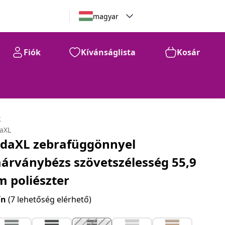
magyar
Fiók
Kívánságlista
Kosár
7.920
Ft
k
daXL
idaXL zebrafüggönnyel
árványbézs szövetszélesség 55,9
m poliészter
ín
(7 lehetőség elérhető)