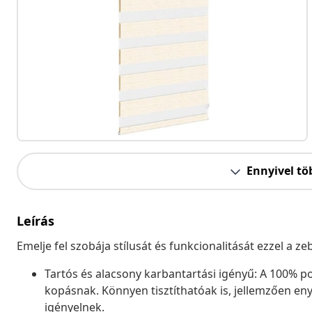
Ennyivel tö
Leírás
Emelje fel szobája stílusát és funkcionalitását ezzel a 
Tartós és alacsony karbantartási igényű: A 100% pol
kopásnak. Könnyen tisztíthatóak is, jellemzően eny
igényelnek.