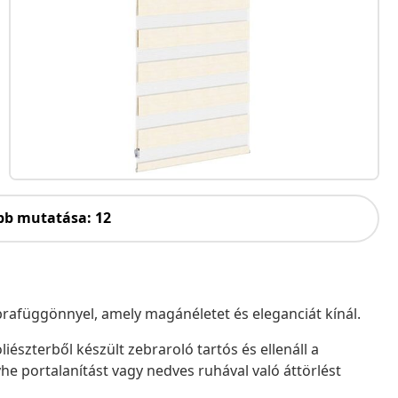
bb mutatása: 12
zebrafüggönnyel, amely magánéletet és eleganciát kínál.
iészterből készült zebraroló tartós és ellenáll a
he portalanítást vagy nedves ruhával való áttörlést