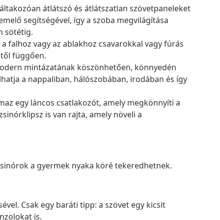
áltakozóan átlátszó és átlátszatlan szövetpaneleket
emelő segítségével, így a szoba megvilágítása
 sötétig.
 a falhoz vagy az ablakhoz csavarokkal vagy fúrás
itől függően.
s modern mintázatának köszönhetően, könnyedén
hatja a nappaliban, hálószobában, irodában és így
maz egy láncos csatlakozót, amely megkönnyíti a
sinórklipsz is van rajta, amely növeli a
 zsinórok a gyermek nyaka köré tekeredhetnek.
vel. Csak egy baráti tipp: a szövet egy kicsit
nzolokat is.