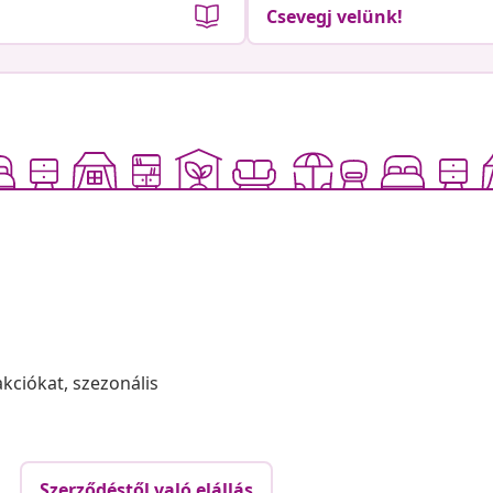
Csevegj velünk!
akciókat, szezonális
Szerződéstől való elállás