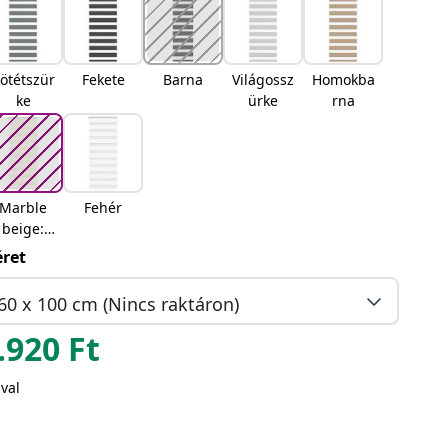
ötétszür
Fekete
Barna
Világossz
Homokba
ke
ürke
rna
Marble
Fehér
beige:
Márvány
ret
bézs
60 x 100 cm (Nincs raktáron)
.920
Ft
val