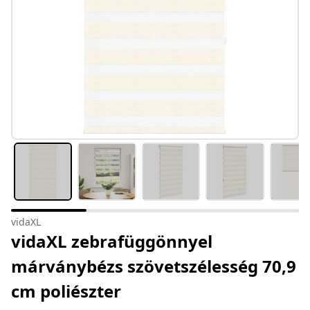
vidaXL
vidaXL zebrafüggönnyel
márványbézs szövetszélesség 70,9
cm poliészter