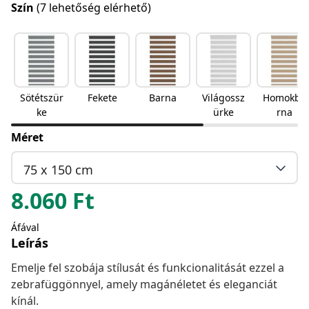
Szín
(7 lehetőség elérhető)
Sötétszür
Fekete
Barna
Világossz
Homokba
ke
ürke
rna
Méret
75 x 150 cm
8.060
Ft
Áfával
Leírás
Emelje fel szobája stílusát és funkcionalitását ezzel a
zebrafüggönnyel, amely magánéletet és eleganciát
kínál.