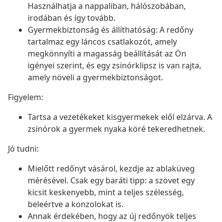
Használhatja a nappaliban, hálószobában,
irodában és így tovább.
Gyermekbiztonság és állíthatóság: A redőny
tartalmaz egy láncos csatlakozót, amely
megkönnyíti a magasság beállítását az Ön
igényei szerint, és egy zsinórklipsz is van rajta,
amely növeli a gyermekbiztonságot.
Figyelem:
Tartsa a vezetékeket kisgyermekek elől elzárva. A
zsinórok a gyermek nyaka köré tekeredhetnek.
Jó tudni:
Mielőtt redőnyt vásárol, kezdje az ablaküveg
mérésével. Csak egy baráti tipp: a szövet egy
kicsit keskenyebb, mint a teljes szélesség,
beleértve a konzolokat is.
Annak érdekében, hogy az új redőnyök teljes