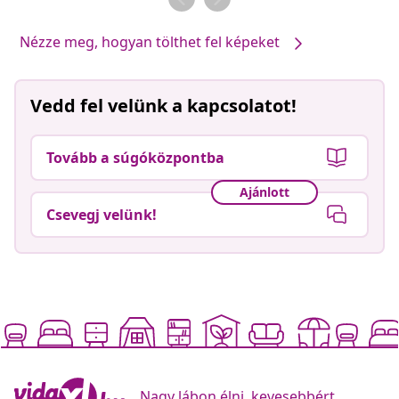
Nézze meg, hogyan tölthet fel képeket
Vedd fel velünk a kapcsolatot!
Tovább a súgóközpontba
Ajánlott
Csevegj velünk!
Nagy lábon élni, kevesebbért