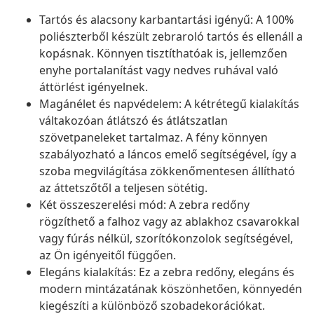
Tartós és alacsony karbantartási igényű: A 100%
poliészterből készült zebraroló tartós és ellenáll a
kopásnak. Könnyen tisztíthatóak is, jellemzően
enyhe portalanítást vagy nedves ruhával való
áttörlést igényelnek.
Magánélet és napvédelem: A kétrétegű kialakítás
váltakozóan átlátszó és átlátszatlan
szövetpaneleket tartalmaz. A fény könnyen
szabályozható a láncos emelő segítségével, így a
szoba megvilágítása zökkenőmentesen állítható
az áttetszőtől a teljesen sötétig.
Két összeszerelési mód: A zebra redőny
rögzíthető a falhoz vagy az ablakhoz csavarokkal
vagy fúrás nélkül, szorítókonzolok segítségével,
az Ön igényeitől függően.
Elegáns kialakítás: Ez a zebra redőny, elegáns és
modern mintázatának köszönhetően, könnyedén
kiegészíti a különböző szobadekorációkat.