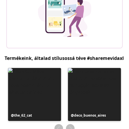
Termékeink, általad stílusossá téve #sharemevidaxl
Bejegyzés
the_62_cat
Bejegyzés
deco_buenos_aires
közzétevője
közzétevője