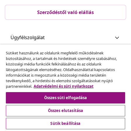
Szerződéstől való elállás
Ügyfélszolgálat
Sütiket használunk az oldalunk megfelelő működésének
Üzlet
biztosításához, a tartalmak és hirdetések személyre szabásához,
közösségi média funkciók felkínálásához és az oldalunk
látogatottságának elemzéséhez. Oldalhasználattal kapcsolatos
vidaXL
információkat is megosztunk a közösségi média területén
tevékenykedő, a hirdetési és elemzési szolgáltatásokat nyújtó
partnereinkkel.
Adatvédelmi és süti nyilatkozat
Fedezz fel többet
Összes süti elfogadása
Összes elutasítása
Sütik beállítása