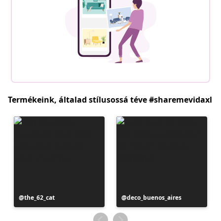
Termékeink, általad stílusossá téve #sharemevidaxl
Bejegyzés
the_62_cat
Bejegyzés
deco_buenos_aires
közzétevője
közzétevője