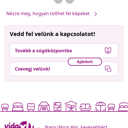
Nézze meg, hogyan tölthet fel képeket
Vedd fel velünk a kapcsolatot!
Tovább a súgóközpontba
Ajánlott
Csevegj velünk!
Nagy lábon élni, kevesebbért