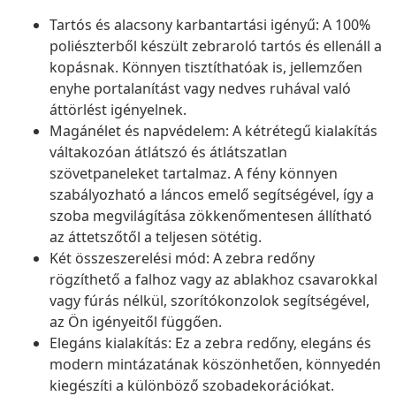
Tartós és alacsony karbantartási igényű: A 100%
poliészterből készült zebraroló tartós és ellenáll a
kopásnak. Könnyen tisztíthatóak is, jellemzően
enyhe portalanítást vagy nedves ruhával való
áttörlést igényelnek.
Magánélet és napvédelem: A kétrétegű kialakítás
váltakozóan átlátszó és átlátszatlan
szövetpaneleket tartalmaz. A fény könnyen
szabályozható a láncos emelő segítségével, így a
szoba megvilágítása zökkenőmentesen állítható
az áttetszőtől a teljesen sötétig.
Két összeszerelési mód: A zebra redőny
rögzíthető a falhoz vagy az ablakhoz csavarokkal
vagy fúrás nélkül, szorítókonzolok segítségével,
az Ön igényeitől függően.
Elegáns kialakítás: Ez a zebra redőny, elegáns és
modern mintázatának köszönhetően, könnyedén
kiegészíti a különböző szobadekorációkat.