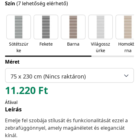
Szín
(7 lehetőség elérhető)
Sötétszür
Fekete
Barna
Világossz
Homokba
ke
ürke
rna
Méret
75 x 230 cm (Nincs raktáron)
11.220
Ft
Áfával
Leírás
Emelje fel szobája stílusát és funkcionalitását ezzel a
zebrafüggönnyel, amely magánéletet és eleganciát
kínál.