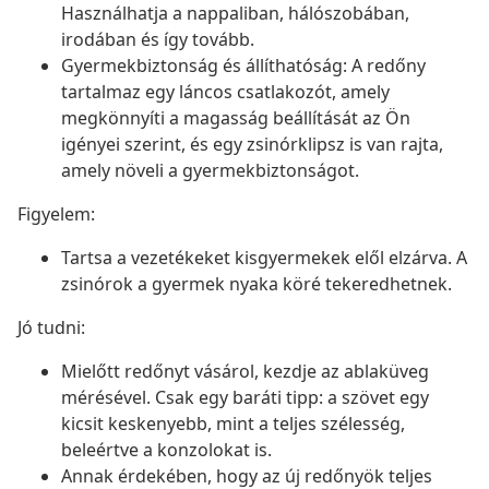
Használhatja a nappaliban, hálószobában,
irodában és így tovább.
Gyermekbiztonság és állíthatóság: A redőny
tartalmaz egy láncos csatlakozót, amely
megkönnyíti a magasság beállítását az Ön
igényei szerint, és egy zsinórklipsz is van rajta,
amely növeli a gyermekbiztonságot.
Figyelem:
Tartsa a vezetékeket kisgyermekek elől elzárva. A
zsinórok a gyermek nyaka köré tekeredhetnek.
Jó tudni:
Mielőtt redőnyt vásárol, kezdje az ablaküveg
mérésével. Csak egy baráti tipp: a szövet egy
kicsit keskenyebb, mint a teljes szélesség,
beleértve a konzolokat is.
Annak érdekében, hogy az új redőnyök teljes