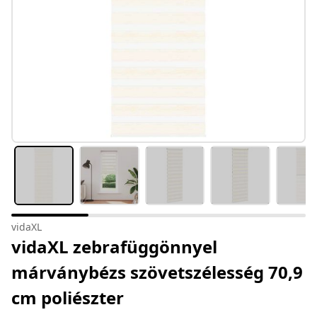
vidaXL
vidaXL zebrafüggönnyel
márványbézs szövetszélesség 70,9
cm poliészter