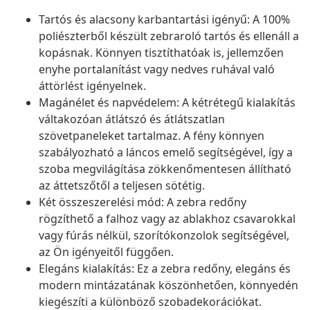
Tartós és alacsony karbantartási igényű: A 100%
poliészterből készült zebraroló tartós és ellenáll a
kopásnak. Könnyen tisztíthatóak is, jellemzően
enyhe portalanítást vagy nedves ruhával való
áttörlést igényelnek.
Magánélet és napvédelem: A kétrétegű kialakítás
váltakozóan átlátszó és átlátszatlan
szövetpaneleket tartalmaz. A fény könnyen
szabályozható a láncos emelő segítségével, így a
szoba megvilágítása zökkenőmentesen állítható
az áttetszőtől a teljesen sötétig.
Két összeszerelési mód: A zebra redőny
rögzíthető a falhoz vagy az ablakhoz csavarokkal
vagy fúrás nélkül, szorítókonzolok segítségével,
az Ön igényeitől függően.
Elegáns kialakítás: Ez a zebra redőny, elegáns és
modern mintázatának köszönhetően, könnyedén
kiegészíti a különböző szobadekorációkat.