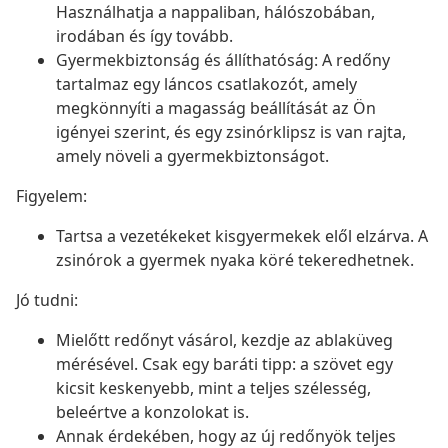
Használhatja a nappaliban, hálószobában,
irodában és így tovább.
Gyermekbiztonság és állíthatóság: A redőny
tartalmaz egy láncos csatlakozót, amely
megkönnyíti a magasság beállítását az Ön
igényei szerint, és egy zsinórklipsz is van rajta,
amely növeli a gyermekbiztonságot.
Figyelem:
Tartsa a vezetékeket kisgyermekek elől elzárva. A
zsinórok a gyermek nyaka köré tekeredhetnek.
Jó tudni:
Mielőtt redőnyt vásárol, kezdje az ablaküveg
mérésével. Csak egy baráti tipp: a szövet egy
kicsit keskenyebb, mint a teljes szélesség,
beleértve a konzolokat is.
Annak érdekében, hogy az új redőnyök teljes