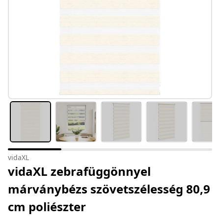
vidaXL
vidaXL zebrafüggönnyel
márványbézs szövetszélesség 80,9
cm poliészter