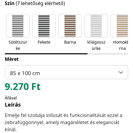
Szín
(7 lehetőség elérhető)
Sötétszür
Fekete
Barna
Világossz
Homokba
ke
ürke
rna
Méret
85 x 100 cm
9.270
Ft
Áfával
Leírás
Emelje fel szobája stílusát és funkcionalitását ezzel a
zebrafüggönnyel, amely magánéletet és eleganciát
kínál.