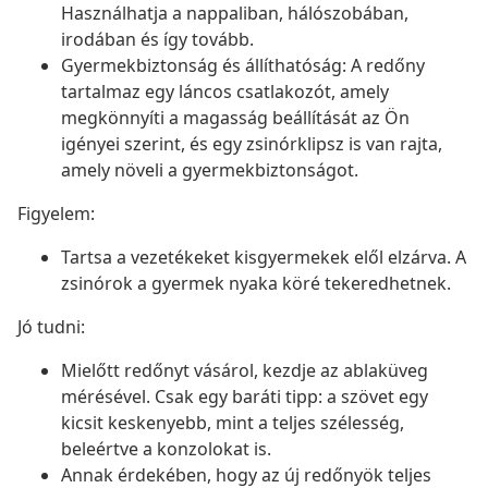
Használhatja a nappaliban, hálószobában,
irodában és így tovább.
Gyermekbiztonság és állíthatóság: A redőny
tartalmaz egy láncos csatlakozót, amely
megkönnyíti a magasság beállítását az Ön
igényei szerint, és egy zsinórklipsz is van rajta,
amely növeli a gyermekbiztonságot.
Figyelem:
Tartsa a vezetékeket kisgyermekek elől elzárva. A
zsinórok a gyermek nyaka köré tekeredhetnek.
Jó tudni:
Mielőtt redőnyt vásárol, kezdje az ablaküveg
mérésével. Csak egy baráti tipp: a szövet egy
kicsit keskenyebb, mint a teljes szélesség,
beleértve a konzolokat is.
Annak érdekében, hogy az új redőnyök teljes