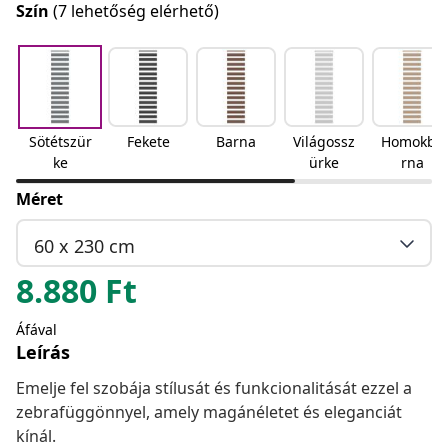
Szín
(7 lehetőség elérhető)
Sötétszür
Fekete
Barna
Világossz
Homokba
ke
ürke
rna
Méret
60 x 230 cm
8.880
Ft
Áfával
Leírás
Emelje fel szobája stílusát és funkcionalitását ezzel a
zebrafüggönnyel, amely magánéletet és eleganciát
kínál.