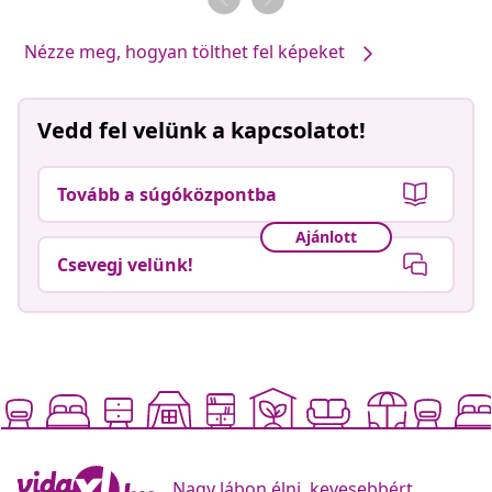
Nézze meg, hogyan tölthet fel képeket
Vedd fel velünk a kapcsolatot!
Tovább a súgóközpontba
Ajánlott
Csevegj velünk!
Nagy lábon élni, kevesebbért