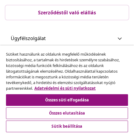
Szerződéstől való elállás
Ügyfélszolgálat
Sütiket használunk az oldalunk megfelelő működésének
Üzlet
biztosításához, a tartalmak és hirdetések személyre szabásához,
közösségi média funkciók felkínálásához és az oldalunk
látogatottságának elemzéséhez. Oldalhasználattal kapcsolatos
vidaXL
információkat is megosztunk a közösségi média területén
tevékenykedő, a hirdetési és elemzési szolgáltatásokat nyújtó
partnereinkkel.
Adatvédelmi és süti nyilatkozat
Fedezz fel többet
Összes süti elfogadása
Összes elutasítása
Sütik beállítása