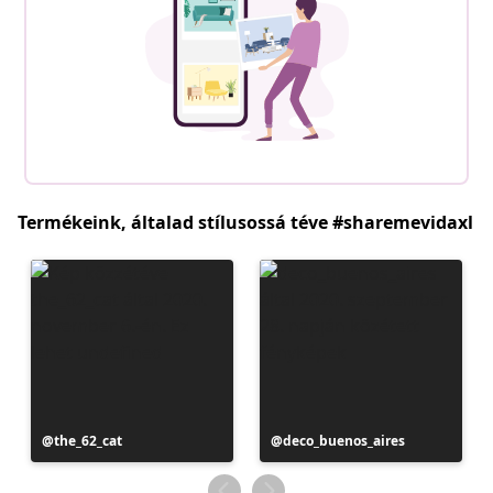
Termékeink, általad stílusossá téve #sharemevidaxl
Bejegyzés
the_62_cat
Bejegyzés
deco_buenos_aires
közzétevője
közzétevője