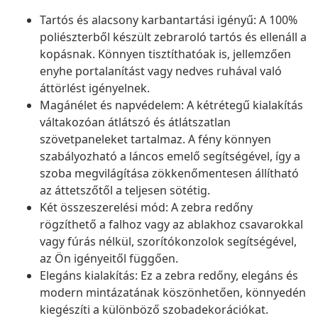
Tartós és alacsony karbantartási igényű: A 100%
poliészterből készült zebraroló tartós és ellenáll a
kopásnak. Könnyen tisztíthatóak is, jellemzően
enyhe portalanítást vagy nedves ruhával való
áttörlést igényelnek.
Magánélet és napvédelem: A kétrétegű kialakítás
váltakozóan átlátszó és átlátszatlan
szövetpaneleket tartalmaz. A fény könnyen
szabályozható a láncos emelő segítségével, így a
szoba megvilágítása zökkenőmentesen állítható
az áttetszőtől a teljesen sötétig.
Két összeszerelési mód: A zebra redőny
rögzíthető a falhoz vagy az ablakhoz csavarokkal
vagy fúrás nélkül, szorítókonzolok segítségével,
az Ön igényeitől függően.
Elegáns kialakítás: Ez a zebra redőny, elegáns és
modern mintázatának köszönhetően, könnyedén
kiegészíti a különböző szobadekorációkat.