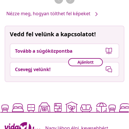
Nézze meg, hogyan tölthet fel képeket
Vedd fel velünk a kapcsolatot!
Tovább a súgóközpontba
Ajánlott
Csevegj velünk!
Nagy lábon élni, kevesebbért