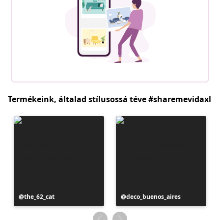
Termékeink, általad stílusossá téve #sharemevidaxl
Bejegyzés
the_62_cat
Bejegyzés
deco_buenos_aires
közzétevője
közzétevője