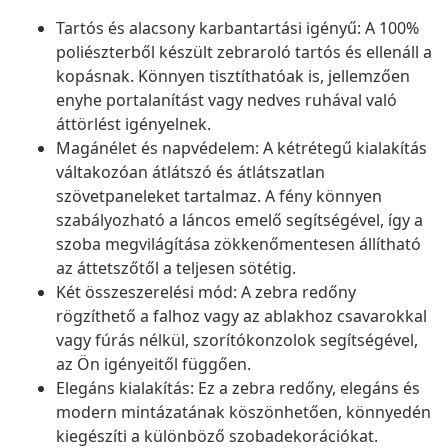
Tartós és alacsony karbantartási igényű: A 100%
poliészterből készült zebraroló tartós és ellenáll a
kopásnak. Könnyen tisztíthatóak is, jellemzően
enyhe portalanítást vagy nedves ruhával való
áttörlést igényelnek.
Magánélet és napvédelem: A kétrétegű kialakítás
váltakozóan átlátszó és átlátszatlan
szövetpaneleket tartalmaz. A fény könnyen
szabályozható a láncos emelő segítségével, így a
szoba megvilágítása zökkenőmentesen állítható
az áttetszőtől a teljesen sötétig.
Két összeszerelési mód: A zebra redőny
rögzíthető a falhoz vagy az ablakhoz csavarokkal
vagy fúrás nélkül, szorítókonzolok segítségével,
az Ön igényeitől függően.
Elegáns kialakítás: Ez a zebra redőny, elegáns és
modern mintázatának köszönhetően, könnyedén
kiegészíti a különböző szobadekorációkat.