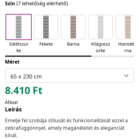
Szín
(7 lehetőség elérhető)
Sötétszür
Fekete
Barna
Világossz
Homokba
ke
ürke
rna
Méret
65 x 230 cm
8.410
Ft
Áfával
Leírás
Emelje fel szobája stílusát és funkcionalitását ezzel a
zebrafüggönnyel, amely magánéletet és eleganciát
kínál.