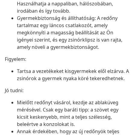
Használhatja a nappaliban, hálószobában,
irodában és így tovább.
Gyermekbiztonság és állíthatóság: A redőny
tartalmaz egy láncos csatlakozót, amely
megkönnyíti a magasság beállítását az Ön
igényei szerint, és egy zsinórklipsz is van rajta,
amely növeli a gyermekbiztonságot.
Figyelem:
Tartsa a vezetékeket kisgyermekek elől elzárva. A
zsinórok a gyermek nyaka köré tekeredhetnek.
Jó tudni:
Mielőtt redőnyt vásárol, kezdje az ablaküveg
mérésével. Csak egy baráti tipp: a szövet egy
kicsit keskenyebb, mint a teljes szélesség,
beleértve a konzolokat is.
Annak érdekében, hogy az új redőnyök teljes