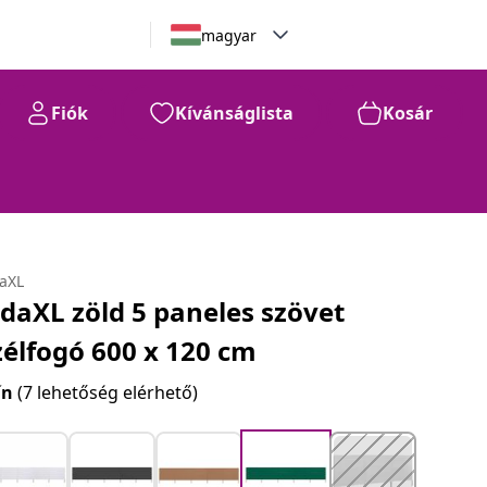
magyar
Fiók
Kívánságlista
Kosár
daXL
idaXL zöld 5 paneles szövet
zélfogó 600 x 120 cm
ín
(7 lehetőség elérhető)