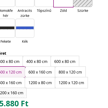
Homokfe
Antracits
Tópszínű
Zöld
Szürke
hér
zürke
Fekete
Kék
ret
800 x 80 cm
400 x 80 cm
600 x 80 cm
600 x 120 cm
600 x 160 cm
800 x 120 cm
800 x 160 cm
1200 x 80 cm
1200 x 120 cm
200 x 160 cm
5.880
Ft