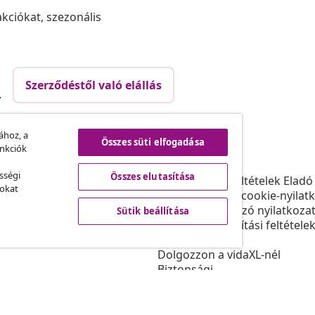
akciókat, szezonális
Szerződéstől való elállás
.
ához, a
Összes süti elfogadása
vidaXL
unkciók
ram
A vidaXL-ről
sségi
Összes elutasítása
daXL-nek
Felhasználási feltételek Eladó
sokat
gyüttműködések
Adatvédelmi és cookie-nyilat
Sütikre vonatkozó nyilatkoza
Sütik beállítása
Elsőbbségi szállítási feltétele
Sütik beállítása
Dolgozzon a vidaXL-nél
Biztonsági
EU felelős személy
Politikával EPR
Akadálymentesítési nyilatkoz