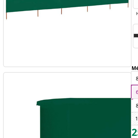
Mé
1
2