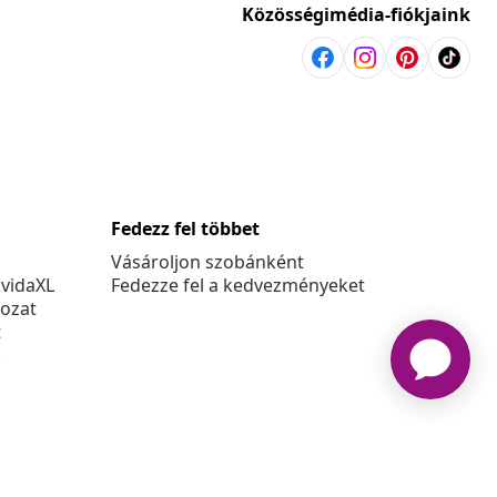
Közösségimédia-fiókjaink
Fedezz fel többet
Vásároljon szobánként
 vidaXL
Fedezze fel a kedvezményeket
kozat
t
k
at