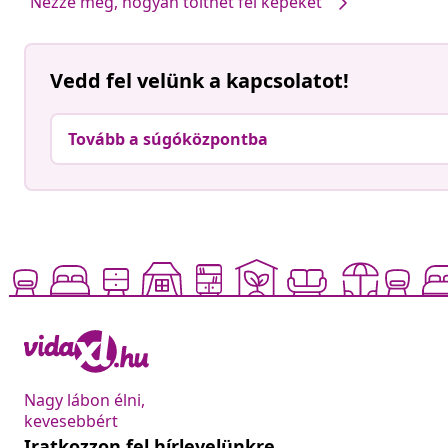
Nézze meg, hogyan tölthet fel képeket
Vedd fel velünk a kapcsolatot!
Tovább a súgóközpontba
Nagy lábon élni,
kevesebbért
Iratkozzon fel hírlevelünkre