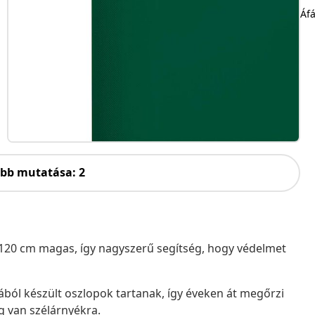
Áfá
öbb mutatása: 2
120 cm magas, így nagyszerű segítség, hogy védelmet
ából készült oszlopok tartanak, így éveken át megőrzi
g van szélárnyékra.