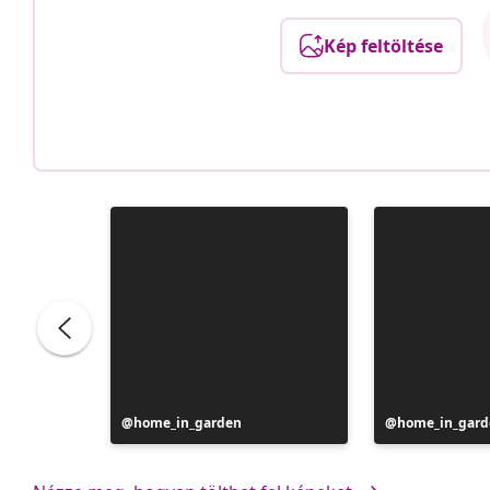
Kép feltöltése
Bejegyzés
home_in_garden
Bejegyzés
home_in_gard
közzétevője
közzétevője