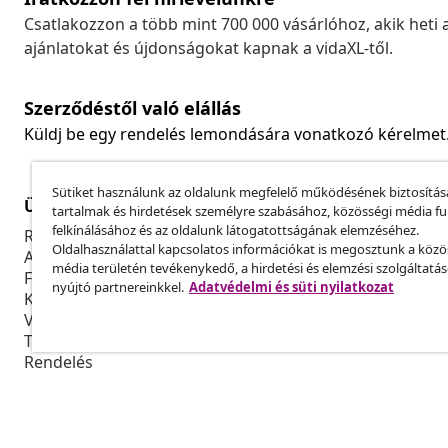
Csatlakozzon a több mint 700 000 vásárlóhoz, akik heti 
ajánlatokat és újdonságokat kapnak a vidaXL-től.
Szerződéstől való elállás
Küldj be egy rendelés lemondására vonatkozó kérelmet
Sütiket használunk az oldalunk megfelelő működésének biztosítás
Ügyfélszolgálat
Üzlet
tartalmak és hirdetések személyre szabásához, közösségi média f
felkínálásához és az oldalunk látogatottságának elemzéséhez.
Rendelés nyomon követése
Partnerprog
Oldalhasználattal kapcsolatos információkat is megosztunk a közö
A fiókom
Gyártás a vi
média területén tevékenykedő, a hirdetési és elemzési szolgáltatá
Fizetés
Marketing-e
nyújtó partnereinkkel.
Adatvédelmi és süti nyilatkozat
Küldés és kiszállítás
Visszaküldés
Termék információ
Rendelés