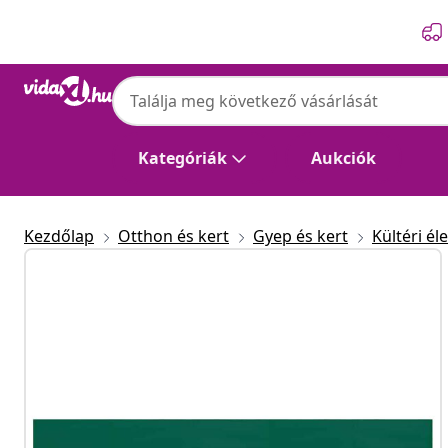
Előző
Következő
Kategóriák
Aukciók
Kezdőlap
Otthon és kert
Gyep és kert
Kültéri éle