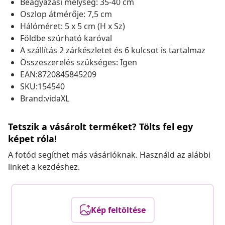
Beágyazási mélység: 35-40 cm
Oszlop átmérője: 7,5 cm
Hálóméret: 5 x 5 cm (H x Sz)
Földbe szúrható karóval
A szállítás 2 zárkészletet és 6 kulcsot is tartalmaz
Összeszerelés szükséges: Igen
EAN:8720845845209
SKU:154540
Brand:vidaXL
Tetszik a vásárolt terméket? Tölts fel egy
képet róla!
A fotód segíthet más vásárlóknak. Használd az alábbi
linket a kezdéshez.
Kép feltöltése