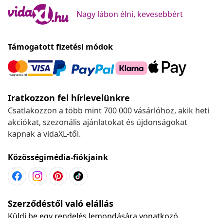
Nagy lábon élni, kevesebbért
Támogatott fizetési módok
Iratkozzon fel hírlevelünkre
Csatlakozzon a több mint 700 000 vásárlóhoz, akik heti
akciókat, szezonális ajánlatokat és újdonságokat
kapnak a vidaXL-től.
Közösségimédia-fiókjaink
Szerződéstől való elállás
Küldj be egy rendelés lemondására vonatkozó