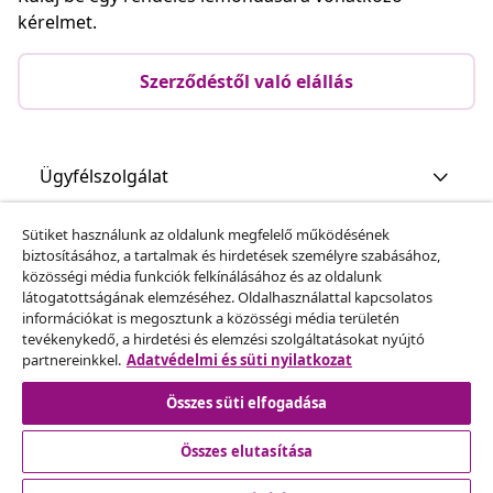
kérelmet.
Szerződéstől való elállás
Ügyfélszolgálat
Sütiket használunk az oldalunk megfelelő működésének
Üzlet
biztosításához, a tartalmak és hirdetések személyre szabásához,
közösségi média funkciók felkínálásához és az oldalunk
látogatottságának elemzéséhez. Oldalhasználattal kapcsolatos
vidaXL
információkat is megosztunk a közösségi média területén
tevékenykedő, a hirdetési és elemzési szolgáltatásokat nyújtó
partnereinkkel.
Adatvédelmi és süti nyilatkozat
Fedezz fel többet
Összes süti elfogadása
Összes elutasítása