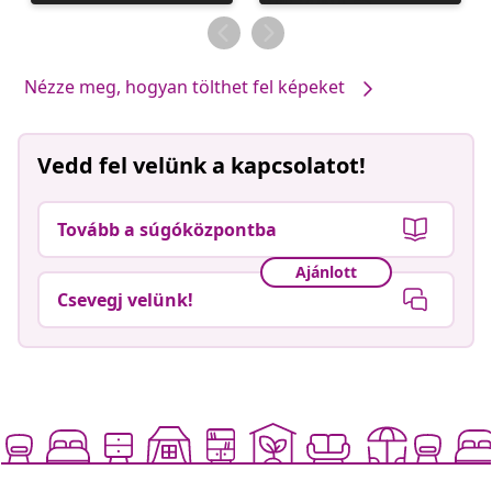
közzétevője
közzétevője
Nézze meg, hogyan tölthet fel képeket
Vedd fel velünk a kapcsolatot!
Tovább a súgóközpontba
Ajánlott
Csevegj velünk!