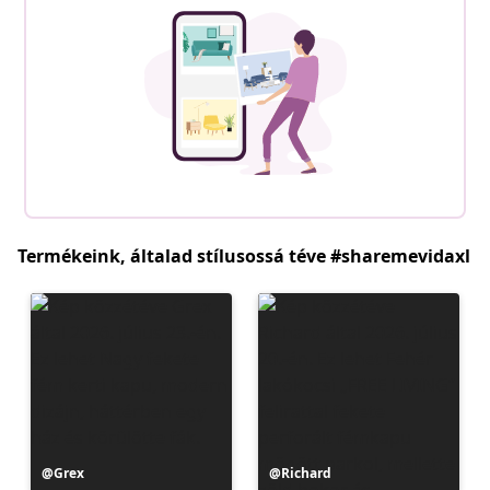
Termékeink, általad stílusossá téve #sharemevidaxl
Bejegyzés
Grex
Bejegyzés
Richard