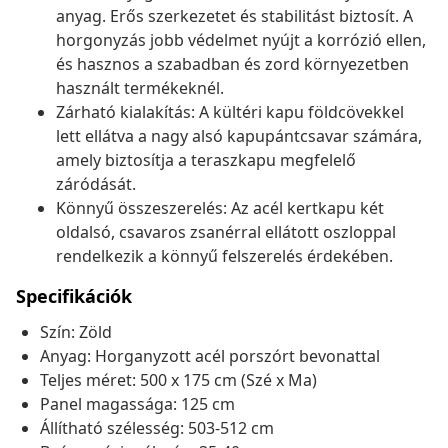
anyag. Erős szerkezetet és stabilitást biztosít. A
horgonyzás jobb védelmet nyújt a korrózió ellen,
és hasznos a szabadban és zord környezetben
használt termékeknél.
Zárható kialakítás: A kültéri kapu földcövekkel
lett ellátva a nagy alsó kapupántcsavar számára,
amely biztosítja a teraszkapu megfelelő
záródását.
Könnyű összeszerelés: Az acél kertkapu két
oldalsó, csavaros zsanérral ellátott oszloppal
rendelkezik a könnyű felszerelés érdekében.
Specifikációk
Szín: Zöld
Anyag: Horganyzott acél porszórt bevonattal
Teljes méret: 500 x 175 cm (Szé x Ma)
Panel magassága: 125 cm
Állítható szélesség: 503-512 cm