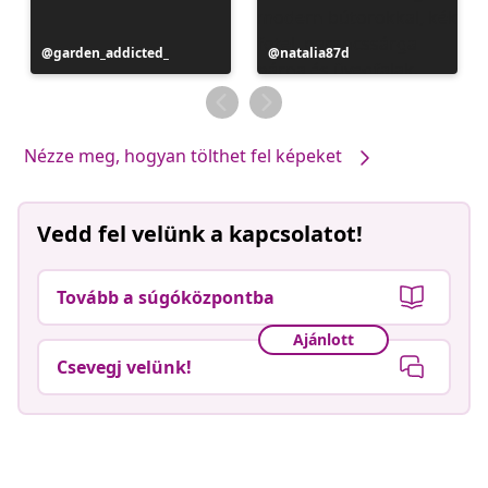
Bejegyzés
garden_addicted_
Bejegyzés
natalia87d
közzétevője
közzétevője
Nézze meg, hogyan tölthet fel képeket
Vedd fel velünk a kapcsolatot!
Tovább a súgóközpontba
Ajánlott
Csevegj velünk!