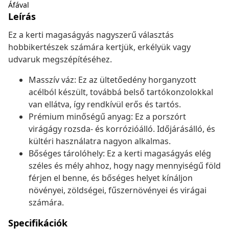
Áfával
Leírás
Ez a kerti magaságyás nagyszerű választás
hobbikertészek számára kertjük, erkélyük vagy
udvaruk megszépítéséhez.
Masszív váz: Ez az ültetőedény horganyzott
acélból készült, továbbá belső tartókonzolokkal
van ellátva, így rendkívül erős és tartós.
Prémium minőségű anyag: Ez a porszórt
virágágy rozsda- és korrózióálló. Időjárásálló, és
kültéri használatra nagyon alkalmas.
Bőséges tárolóhely: Ez a kerti magaságyás elég
széles és mély ahhoz, hogy nagy mennyiségű föld
férjen el benne, és bőséges helyet kínáljon
növényei, zöldségei, fűszernövényei és virágai
számára.
Specifikációk