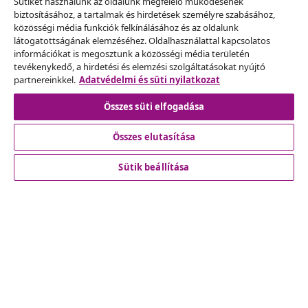
Sütiket használunk az oldalunk megfelelő működésének
biztosításához, a tartalmak és hirdetések személyre szabásához,
Szerződéstől való elállás
közösségi média funkciók felkínálásához és az oldalunk
Küldj be egy rendelés lemondására vonatkozó
látogatottságának elemzéséhez. Oldalhasználattal kapcsolatos
információkat is megosztunk a közösségi média területén
kérelmet.
tevékenykedő, a hirdetési és elemzési szolgáltatásokat nyújtó
partnereinkkel.
Adatvédelmi és süti nyilatkozat
Szerződéstől való elállás
Összes süti elfogadása
Összes elutasítása
Ügyfélszolgálat
Sütik beállítása
Üzlet
vidaXL
Fedezz fel többet