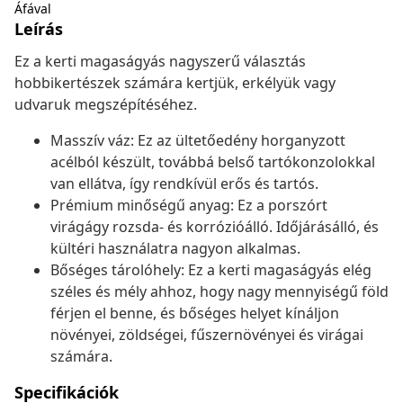
Áfával
Leírás
Ez a kerti magaságyás nagyszerű választás
hobbikertészek számára kertjük, erkélyük vagy
udvaruk megszépítéséhez.
Masszív váz: Ez az ültetőedény horganyzott
acélból készült, továbbá belső tartókonzolokkal
van ellátva, így rendkívül erős és tartós.
Prémium minőségű anyag: Ez a porszórt
virágágy rozsda- és korrózióálló. Időjárásálló, és
kültéri használatra nagyon alkalmas.
Bőséges tárolóhely: Ez a kerti magaságyás elég
széles és mély ahhoz, hogy nagy mennyiségű föld
férjen el benne, és bőséges helyet kínáljon
növényei, zöldségei, fűszernövényei és virágai
számára.
Specifikációk