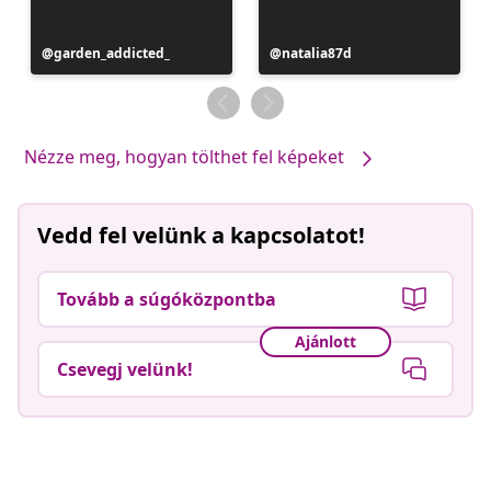
Bejegyzés
garden_addicted_
Bejegyzés
natalia87d
közzétevője
közzétevője
Nézze meg, hogyan tölthet fel képeket
Vedd fel velünk a kapcsolatot!
Tovább a súgóközpontba
Ajánlott
Csevegj velünk!