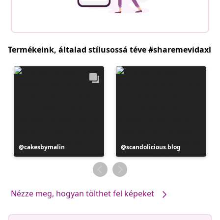
Termékeink, általad stílusossá téve #sharemevidaxl
Bejegyzés
cakesbymalin
Bejegyzés
scandolicious.blog
közzétevője
közzétevője
Nézze meg, hogyan tölthet fel képeket