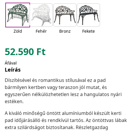
Zöld
Fehér
Bronz
Fekete
52.590
Ft
Áfával
Leírás
Díszítésével és romantikus stílusával ez a pad
bármilyen kertben vagy teraszon jól mutat, és
egyszerűen nélkülözhetetlen lesz a hangulatos nyári
estéken.
A kiváló minőségű öntött alumíniumból készült kerti
pad időjárásálló és rendkívül tartós. Az öntöttvas lábak
extra szilárdságot biztosítanak. Részletgazdag