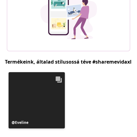
Termékeink, általad stílusossá téve #sharemevidaxl
Bejegyzés
Eveline
közzétevője