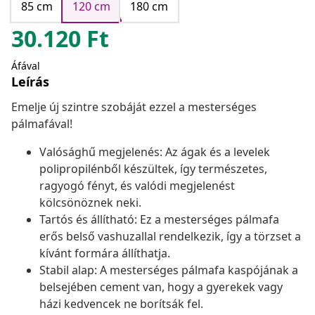
85 cm
120 cm
180 cm
30.120
Ft
Áfával
Leírás
Emelje új szintre szobáját ezzel a mesterséges
pálmafával!
Valósághű megjelenés: Az ágak és a levelek
polipropilénből készültek, így természetes,
ragyogó fényt, és valódi megjelenést
kölcsönöznek neki.
Tartós és állítható: Ez a mesterséges pálmafa
erős belső vashuzallal rendelkezik, így a törzset a
kívánt formára állíthatja.
Stabil alap: A mesterséges pálmafa kaspójának a
belsejében cement van, hogy a gyerekek vagy
házi kedvencek ne borítsák fel.