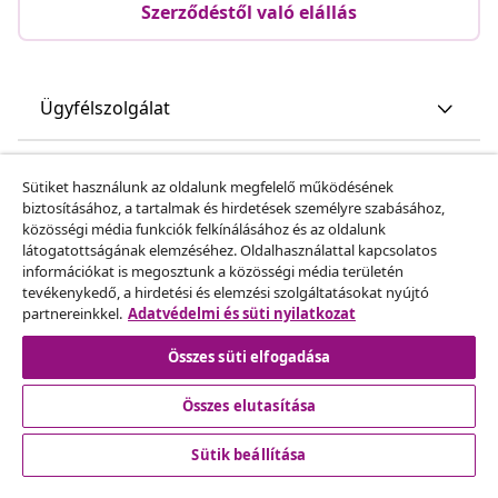
Szerződéstől való elállás
Ügyfélszolgálat
Üzlet
Sütiket használunk az oldalunk megfelelő működésének
biztosításához, a tartalmak és hirdetések személyre szabásához,
közösségi média funkciók felkínálásához és az oldalunk
vidaXL
látogatottságának elemzéséhez. Oldalhasználattal kapcsolatos
információkat is megosztunk a közösségi média területén
tevékenykedő, a hirdetési és elemzési szolgáltatásokat nyújtó
Fedezz fel többet
partnereinkkel.
Adatvédelmi és süti nyilatkozat
Összes süti elfogadása
Összes elutasítása
Sütik beállítása
© 2008-2026 vidaXL A www.vidaxl.hu a vidaXL Marketplace