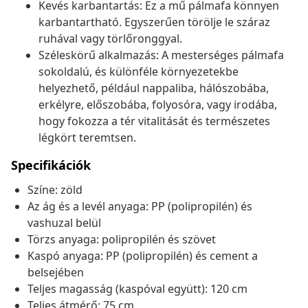
Kevés karbantartás: Ez a mű pálmafa könnyen
karbantartható. Egyszerűen törölje le száraz
ruhával vagy törlőronggyal.
Széleskörű alkalmazás: A mesterséges pálmafa
sokoldalú, és különféle környezetekbe
helyezhető, például nappaliba, hálószobába,
erkélyre, előszobába, folyosóra, vagy irodába,
hogy fokozza a tér vitalitását és természetes
légkört teremtsen.
Specifikációk
Színe: zöld
Az ág és a levél anyaga: PP (polipropilén) és
vashuzal belül
Törzs anyaga: polipropilén és szövet
Kaspó anyaga: PP (polipropilén) és cement a
belsejében
Teljes magasság (kaspóval együtt): 120 cm
Teljes átmérő: 75 cm