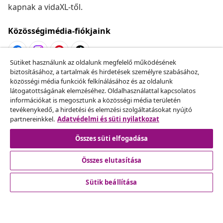
kapnak a vidaXL-től.
Közösségimédia-fiókjaink
Sütiket használunk az oldalunk megfelelő működésének
biztosításához, a tartalmak és hirdetések személyre szabásához,
Szerződéstől való elállás
közösségi média funkciók felkínálásához és az oldalunk
Küldj be egy rendelés lemondására vonatkozó
látogatottságának elemzéséhez. Oldalhasználattal kapcsolatos
információkat is megosztunk a közösségi média területén
kérelmet.
tevékenykedő, a hirdetési és elemzési szolgáltatásokat nyújtó
partnereinkkel.
Adatvédelmi és süti nyilatkozat
Szerződéstől való elállás
Összes süti elfogadása
Összes elutasítása
Ügyfélszolgálat
Sütik beállítása
Üzlet