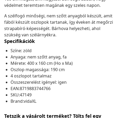
védelmet teremtsen magának egy szeles napon.
A szélfogó minőségi, nem szőtt anyagból készült, amit
fából készült oszlopok tartanak, így éveken át megőrzi
strapabíró-képességét. Bárhova helyezheti, ahol
szükség van szélárnyékra.
Specifikációk
Színe: zöld
Anyaga: nem szőtt anyag, fa
Mérete: 400 x 160 cm (Ho x Ma)
Oszlop magassága: 190 cm
4 oszlopot tartalmaz
Összeszerelést igényel: igen
EAN:8719883744766
SKU:47149
Brand:vidaXL
Tetszik a vásárolt terméket? Tölts fel egy