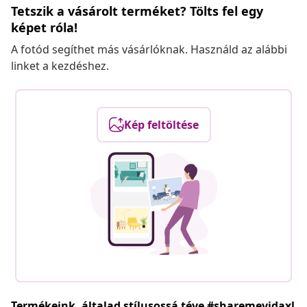
Tetszik a vásárolt terméket? Tölts fel egy
képet róla!
A fotód segíthet más vásárlóknak. Használd az alábbi
linket a kezdéshez.
Kép feltöltése
Termékeink, általad stílusossá téve #sharemevidaxl