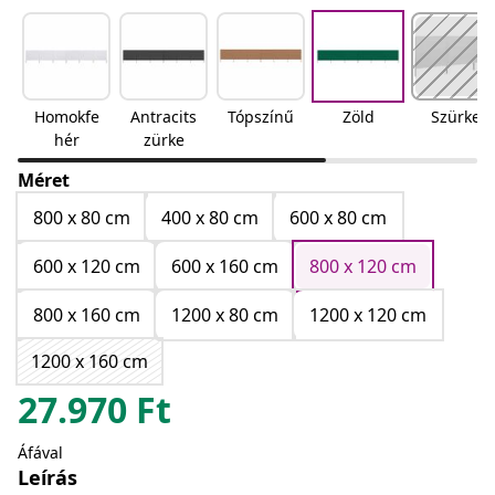
Homokfe
Antracits
Tópszínű
Zöld
Szürke
hér
zürke
Méret
800 x 80 cm
400 x 80 cm
600 x 80 cm
600 x 120 cm
600 x 160 cm
800 x 120 cm
800 x 160 cm
1200 x 80 cm
1200 x 120 cm
1200 x 160 cm
27.970
Ft
Áfával
Leírás