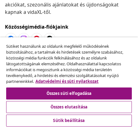
akciókat, szezonális ajánlatokat és újdonságokat
kapnak a vidaXL-től.
Közösségimédia-fiókjaink
Sütiket használunk az oldalunk megfelelő működésének
biztosításához, a tartalmak és hirdetések személyre szabásához,
Szerződéstől való elállás
közösségi média funkciók felkínálásához és az oldalunk
Küldj be egy rendelés lemondására vonatkozó
látogatottságának elemzéséhez. Oldalhasználattal kapcsolatos
információkat is megosztunk a közösségi média területén
kérelmet.
tevékenykedő, a hirdetési és elemzési szolgáltatásokat nyújtó
partnereinkkel.
Adatvédelmi és süti nyilatkozat
Szerződéstől való elállás
Összes süti elfogadása
Összes elutasítása
Ügyfélszolgálat
Sütik beállítása
Üzlet