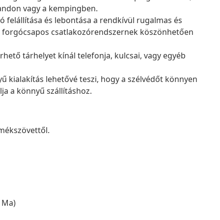
trandon vagy a kempingben.
gó felállítása és lebontása a rendkívül rugalmas és
s forgócsapos csatlakozórendszernek köszönhetően
hető tárhelyet kínál telefonja, kulcsai, vagy egyéb
 kialakítás lehetővé teszi, hogy a szélvédőt könnyen
ja a könnyű szállításhoz.
rmékszövettől.
x Ma)