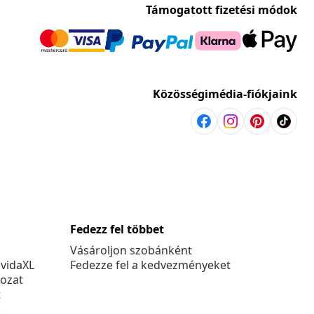
Támogatott fizetési módok
Közösségimédia-fiókjaink
Fedezz fel többet
Vásároljon szobánként
 vidaXL
Fedezze fel a kedvezményeket
kozat
t
k