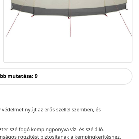
öbb mutatása: 9
védelmet nyújt az erős széllel szemben, és
szter szélfogó kempingponyva víz- és szélálló.
onságos rögzítést biztosítanak a kempingkerítéshez,