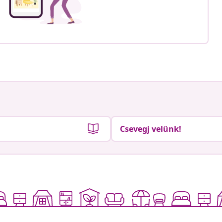
Csevegj velünk!