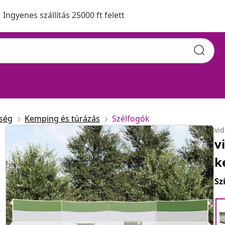
Ingyenes szállítás 25000 ft felett
ység
Kemping és túrázás
Szélfogók
vi
v
k
Sz