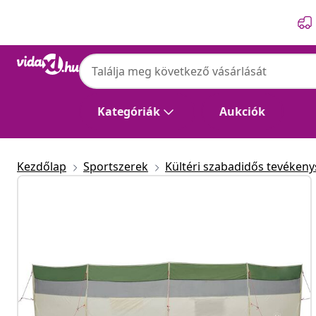
Előző
Következő
Kategóriák
Aukciók
Kezdőlap
Sportszerek
Kültéri szabadidős tevéken