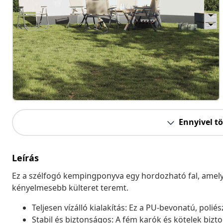
Ennyivel t
Leírás
Ez a szélfogó kempingponyva egy hordozható fal, amely 
kényelmesebb külteret teremt.
Teljesen vízálló kialakítás: Ez a PU-bevonatú, polié
Stabil és biztonságos: A fém karók és kötelek bizt