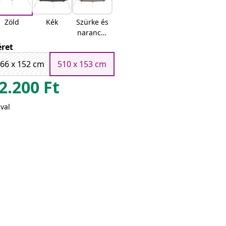
Zöld
Kék
Szürke és
narancss
árga
ret
66 x 152 cm
510 x 153 cm
2.200
Ft
val