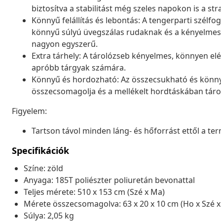
biztosítva a stabilitást még szeles napokon is a s
Könnyű felállítás és lebontás: A tengerparti szélfo
könnyű súlyú üvegszálas rudaknak és a kényelme
nagyon egyszerű.
Extra tárhely: A tárolózseb kényelmes, könnyen elér
apróbb tárgyak számára.
Könnyű és hordozható: Az összecsukható és könnyű
összecsomagolja és a mellékelt hordtáskában tárol
Figyelem:
Tartson távol minden láng- és hőforrást ettől a te
Specifikációk
Színe: zöld
Anyaga: 185T poliészter poliuretán bevonattal
Teljes mérete: 510 x 153 cm (Szé x Ma)
Mérete összecsomagolva: 63 x 20 x 10 cm (Ho x Szé 
Súlya: 2,05 kg