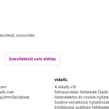
akciókat, szezonális
Szerződéstől való elállás
.
vidaXL
ram
A vidaXL-ről
daXL-nek
Felhasználási feltételek Eladó
gyüttműködések
Adatvédelmi és cookie-nyilat
Sütikre vonatkozó nyilatkoza
Elsőbbségi szállítási feltétele