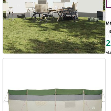
Mé
3
2
Áfá