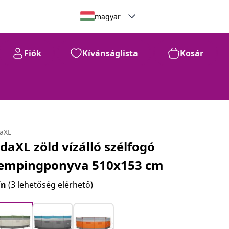
magyar
Fiók
Kívánságlista
Kosár
daXL
idaXL zöld vízálló szélfogó
empingponyva 510x153 cm
ín
(3 lehetőség elérhető)