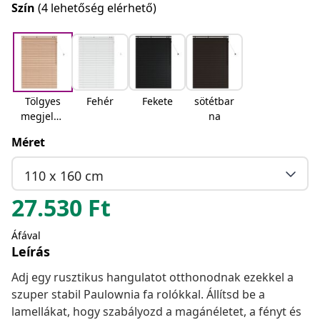
Szín
(4 lehetőség elérhető)
Tölgyes
Fehér
Fekete
sötétbar
megjelen
na
és
Méret
110 x 160 cm
27.530
Ft
Áfával
Leírás
Adj egy rusztikus hangulatot otthonodnak ezekkel a
szuper stabil Paulownia fa rolókkal. Állítsd be a
lamellákat, hogy szabályozd a magánéletet, a fényt és