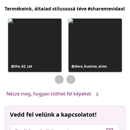
Termékeink, általad stílusossá téve #sharemevidaxl
Bejegyzés
the_62_cat
Bejegyzés
deco_buenos_aires
közzétevője
közzétevője
Nézze meg, hogyan tölthet fel képeket
Vedd fel velünk a kapcsolatot!