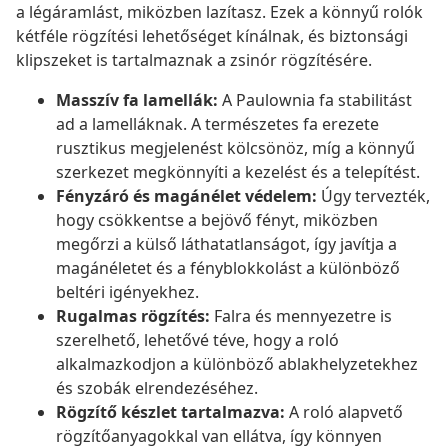
a légáramlást, miközben lazítasz. Ezek a könnyű rolók
kétféle rögzítési lehetőséget kínálnak, és biztonsági
klipszeket is tartalmaznak a zsinór rögzítésére.
Masszív fa lamellák:
A Paulownia fa stabilitást
ad a lamelláknak. A természetes fa erezete
rusztikus megjelenést kölcsönöz, míg a könnyű
szerkezet megkönnyíti a kezelést és a telepítést.
Fényzáró és magánélet védelem:
Úgy tervezték,
hogy csökkentse a bejövő fényt, miközben
megőrzi a külső láthatatlanságot, így javítja a
magánéletet és a fényblokkolást a különböző
beltéri igényekhez.
Rugalmas rögzítés:
Falra és mennyezetre is
szerelhető, lehetővé téve, hogy a roló
alkalmazkodjon a különböző ablakhelyzetekhez
és szobák elrendezéséhez.
Rögzítő készlet tartalmazva:
A roló alapvető
rögzítőanyagokkal van ellátva, így könnyen