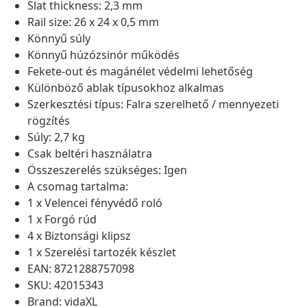
Slat thickness: 2,3 mm
Rail size: 26 x 24 x 0,5 mm
Könnyű súly
Könnyű húzózsinór működés
Fekete-out és magánélet védelmi lehetőség
Különböző ablak típusokhoz alkalmas
Szerkesztési típus: Falra szerelhető / mennyezeti
rögzítés
Súly: 2,7 kg
Csak beltéri használatra
Összeszerelés szükséges: Igen
A csomag tartalma:
1 x Velencei fényvédő roló
1 x Forgó rúd
4 x Biztonsági klipsz
1 x Szerelési tartozék készlet
EAN: 8721288757098
SKU: 42015343
Brand: vidaXL