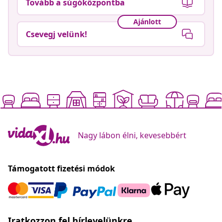
Tovább a súgóközpontba
Ajánlott
Csevegj velünk!
Nagy lábon élni, kevesebbért
Támogatott fizetési módok
Iratkozzon fel hírlevelünkre