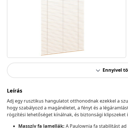
Ennyivel t
Leírás
Adj egy rusztikus hangulatot otthonodnak ezekkel a szupe
hogy szabályozd a magánéletet, a fényt és a légáramlást
rögzítési lehetőséget kínálnak, és biztonsági klipszeket 
Masszív fa lamellák:
A Paulownia fa stabilitást ad