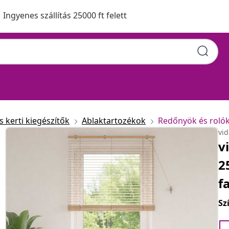
Ingyenes szállítás 25000 ft felett
 kerti kiegészítők
Ablaktartozékok
Redőnyök és roló
vi
v
2
f
Sz