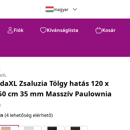
magyar
Fiók
Kívánságlista
Kosár
k
daXL
idaXL Zsaluzia Tölgy hatás 120 x
50 cm 35 mm Masszív Paulownia
a
ín
(4 lehetőség elérhető)