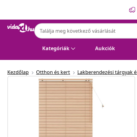
Előző
Következő
Kategóriák
Aukciók
Kezdőlap
Otthon és kert
Lakberendezési tárgyak és