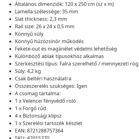
Általános dimenziók: 120 x 250 cm (sz x m)
Lamella szélessége: 35 mm
Slat thickness: 2,3 mm
Rail size: 26 x 24 x 0,5 mm
Könnyű súly
Könnyű húzózsinór működés
Fekete-out és magánélet védelmi lehetőség
Különböző ablak típusokhoz alkalmas
Szerkesztési típus: Falra szerelhető / mennyezeti rög
Súly: 4,2 kg
Csak beltéri használatra
Összeszerelés szükséges: Igen
A csomag tartalma:
1 x Velencei fényvédő roló
1 x Forgó rúd
4 x Biztonsági klipsz
1 x Szerelési tartozék készlet
EAN: 8721288757364
SKU: 42015370