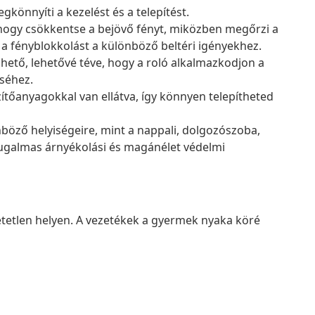
könnyíti a kezelést és a telepítést.
hogy csökkentse a bejövő fényt, miközben megőrzi a
s a fényblokkolást a különböző beltéri igényekhez.
lhető, lehetővé téve, hogy a roló alkalmazkodjon a
séhez.
ítőanyagokkal van ellátva, így könnyen telepítheted
böző helyiségeire, mint a nappali, dolgozószoba,
ugalmas árnyékolási és magánélet védelmi
tetlen helyen. A vezetékek a gyermek nyaka köré