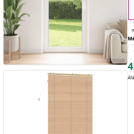
m
Mé
4
Áfá