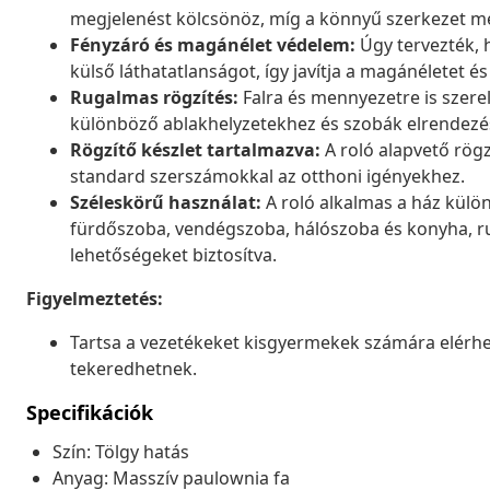
megjelenést kölcsönöz, míg a könnyű szerkezet meg
Fényzáró és magánélet védelem:
Úgy tervezték, 
külső láthatatlanságot, így javítja a magánéletet é
Rugalmas rögzítés:
Falra és mennyezetre is szere
különböző ablakhelyzetekhez és szobák elrendezé
Rögzítő készlet tartalmazva:
A roló alapvető rögz
standard szerszámokkal az otthoni igényekhez.
Széleskörű használat:
A roló alkalmas a ház külön
fürdőszoba, vendégszoba, hálószoba és konyha, r
lehetőségeket biztosítva.
Figyelmeztetés:
Tartsa a vezetékeket kisgyermekek számára elérhe
tekeredhetnek.
Specifikációk
Szín: Tölgy hatás
Anyag: Masszív paulownia fa