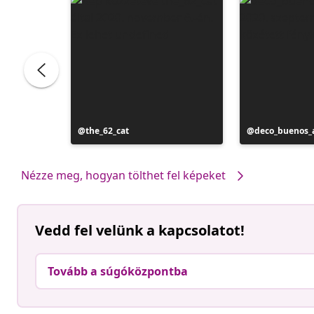
Bejegyzés
the_62_cat
Bejegyzés
deco_buenos_a
közzétevője
közzétevője
Nézze meg, hogyan tölthet fel képeket
Vedd fel velünk a kapcsolatot!
Tovább a súgóközpontba