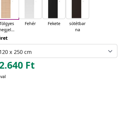
Tölgyes
Fehér
Fekete
sötétbar
egjelen
na
és
ret
120 x 250 cm
2.640
Ft
val