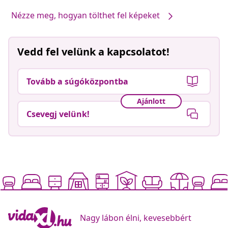
Nézze meg, hogyan tölthet fel képeket
Vedd fel velünk a kapcsolatot!
Tovább a súgóközpontba
Ajánlott
Csevegj velünk!
Nagy lábon élni, kevesebbért