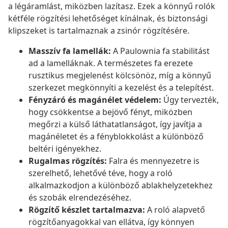
a légáramlást, miközben lazítasz. Ezek a könnyű rolók
kétféle rögzítési lehetőséget kínálnak, és biztonsági
klipszeket is tartalmaznak a zsinór rögzítésére.
Masszív fa lamellák:
A Paulownia fa stabilitást
ad a lamelláknak. A természetes fa erezete
rusztikus megjelenést kölcsönöz, míg a könnyű
szerkezet megkönnyíti a kezelést és a telepítést.
Fényzáró és magánélet védelem:
Úgy tervezték,
hogy csökkentse a bejövő fényt, miközben
megőrzi a külső láthatatlanságot, így javítja a
magánéletet és a fényblokkolást a különböző
beltéri igényekhez.
Rugalmas rögzítés:
Falra és mennyezetre is
szerelhető, lehetővé téve, hogy a roló
alkalmazkodjon a különböző ablakhelyzetekhez
és szobák elrendezéséhez.
Rögzítő készlet tartalmazva:
A roló alapvető
rögzítőanyagokkal van ellátva, így könnyen