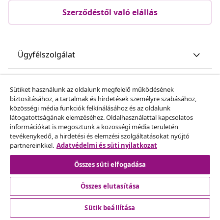
Szerződéstől való elállás
Ügyfélszolgálat
Üzlet
Sütiket használunk az oldalunk megfelelő működésének
biztosításához, a tartalmak és hirdetések személyre szabásához,
közösségi média funkciók felkínálásához és az oldalunk
vidaXL
látogatottságának elemzéséhez. Oldalhasználattal kapcsolatos
információkat is megosztunk a közösségi média területén
tevékenykedő, a hirdetési és elemzési szolgáltatásokat nyújtó
Fedezz fel többet
partnereinkkel.
Adatvédelmi és süti nyilatkozat
Összes süti elfogadása
Összes elutasítása
Sütik beállítása
© 2008-2026 vidaXL A www.vidaxl.hu a vidaXL Marketplace