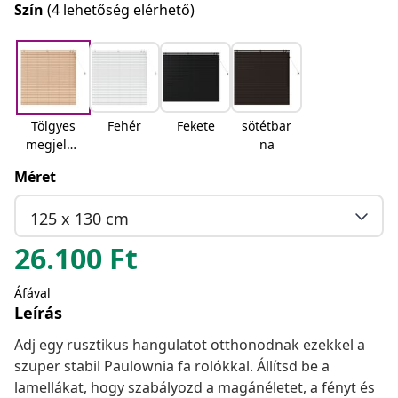
Szín
(4 lehetőség elérhető)
Tölgyes
Fehér
Fekete
sötétbar
megjelen
na
és
Méret
125 x 130 cm
26.100
Ft
Áfával
Leírás
Adj egy rusztikus hangulatot otthonodnak ezekkel a
szuper stabil Paulownia fa rolókkal. Állítsd be a
lamellákat, hogy szabályozd a magánéletet, a fényt és