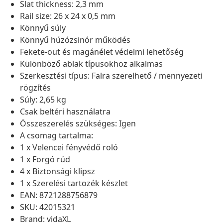
Slat thickness: 2,3 mm
Rail size: 26 x 24 x 0,5 mm
Könnyű súly
Könnyű húzózsinór működés
Fekete-out és magánélet védelmi lehetőség
Különböző ablak típusokhoz alkalmas
Szerkesztési típus: Falra szerelhető / mennyezeti
rögzítés
Súly: 2,65 kg
Csak beltéri használatra
Összeszerelés szükséges: Igen
A csomag tartalma:
1 x Velencei fényvédő roló
1 x Forgó rúd
4 x Biztonsági klipsz
1 x Szerelési tartozék készlet
EAN: 8721288756879
SKU: 42015321
Brand: vidaXL