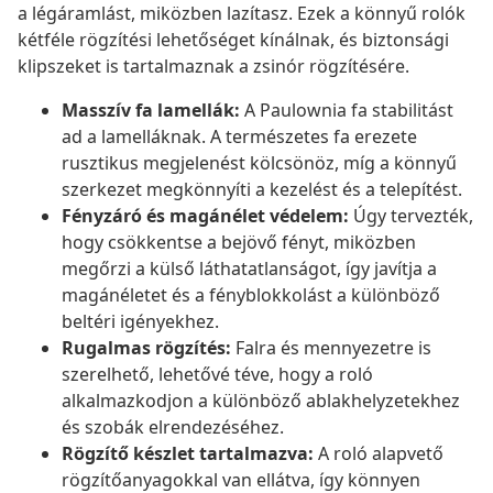
a légáramlást, miközben lazítasz. Ezek a könnyű rolók
kétféle rögzítési lehetőséget kínálnak, és biztonsági
klipszeket is tartalmaznak a zsinór rögzítésére.
Masszív fa lamellák:
A Paulownia fa stabilitást
ad a lamelláknak. A természetes fa erezete
rusztikus megjelenést kölcsönöz, míg a könnyű
szerkezet megkönnyíti a kezelést és a telepítést.
Fényzáró és magánélet védelem:
Úgy tervezték,
hogy csökkentse a bejövő fényt, miközben
megőrzi a külső láthatatlanságot, így javítja a
magánéletet és a fényblokkolást a különböző
beltéri igényekhez.
Rugalmas rögzítés:
Falra és mennyezetre is
szerelhető, lehetővé téve, hogy a roló
alkalmazkodjon a különböző ablakhelyzetekhez
és szobák elrendezéséhez.
Rögzítő készlet tartalmazva:
A roló alapvető
rögzítőanyagokkal van ellátva, így könnyen