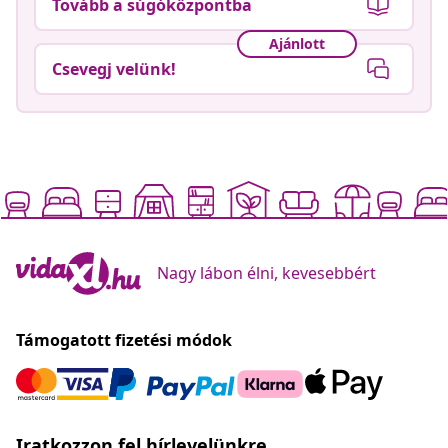
Tovább a súgóközpontba
Ajánlott
Csevegj velünk!
Nagy lábon élni, kevesebbért
Támogatott fizetési módok
Iratkozzon fel hírlevelünkre