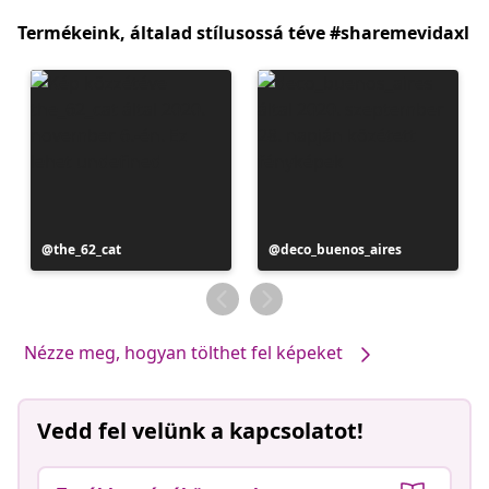
Termékeink, általad stílusossá téve #sharemevidaxl
Bejegyzés
the_62_cat
Bejegyzés
deco_buenos_aires
közzétevője
közzétevője
Nézze meg, hogyan tölthet fel képeket
Vedd fel velünk a kapcsolatot!