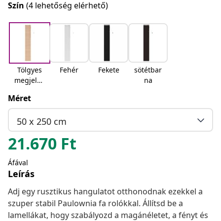
Szín
(4 lehetőség elérhető)
Tölgyes
Fehér
Fekete
sötétbar
megjelen
na
és
Méret
50 x 250 cm
21.670
Ft
Áfával
Leírás
Adj egy rusztikus hangulatot otthonodnak ezekkel a
szuper stabil Paulownia fa rolókkal. Állítsd be a
lamellákat, hogy szabályozd a magánéletet, a fényt és