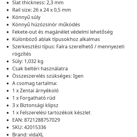
Slat thickness: 2,3 mm
Rail size: 26 x 24 x 0,5 mm
Könnyű súly
Könnyű húzózsinór működés
Fekete-out és magánélet védelmi lehetőség
Különböző ablak típusokhoz alkalmas
Szerkesztési típus: Falra szerelhető / mennyezeti
rögzítés
Súly: 1,032 kg
Csak beltéri használatra
Összeszerelés szükséges: Igen
A csomag tartalma:
1 x Zentai árnyékoló
1 x Forgatható rúd
3 x Biztonsági klipsz
1 x Felszerelési tartozékok készlet
EAN: 8721288757029
SKU: 42015336
Brand: vidaXL