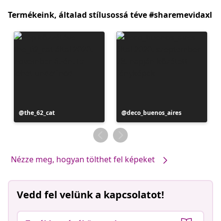
Termékeink, általad stílusossá téve #sharemevidaxl
Bejegyzés
the_62_cat
Bejegyzés
deco_buenos_aires
közzétevője
közzétevője
Nézze meg, hogyan tölthet fel képeket
Vedd fel velünk a kapcsolatot!