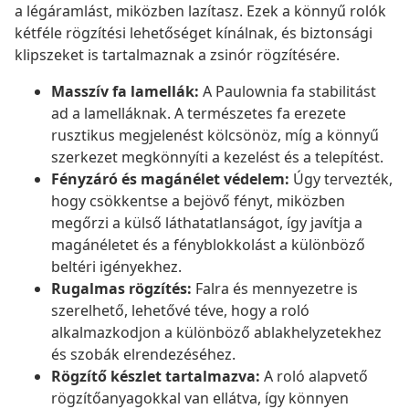
a légáramlást, miközben lazítasz. Ezek a könnyű rolók
kétféle rögzítési lehetőséget kínálnak, és biztonsági
klipszeket is tartalmaznak a zsinór rögzítésére.
Masszív fa lamellák:
A Paulownia fa stabilitást
ad a lamelláknak. A természetes fa erezete
rusztikus megjelenést kölcsönöz, míg a könnyű
szerkezet megkönnyíti a kezelést és a telepítést.
Fényzáró és magánélet védelem:
Úgy tervezték,
hogy csökkentse a bejövő fényt, miközben
megőrzi a külső láthatatlanságot, így javítja a
magánéletet és a fényblokkolást a különböző
beltéri igényekhez.
Rugalmas rögzítés:
Falra és mennyezetre is
szerelhető, lehetővé téve, hogy a roló
alkalmazkodjon a különböző ablakhelyzetekhez
és szobák elrendezéséhez.
Rögzítő készlet tartalmazva:
A roló alapvető
rögzítőanyagokkal van ellátva, így könnyen