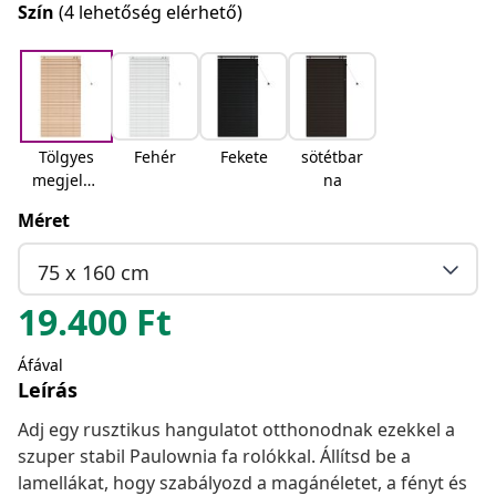
Szín
(4 lehetőség elérhető)
Tölgyes
Fehér
Fekete
sötétbar
megjelen
na
és
Méret
75 x 160 cm
19.400
Ft
Áfával
Leírás
Adj egy rusztikus hangulatot otthonodnak ezekkel a
szuper stabil Paulownia fa rolókkal. Állítsd be a
lamellákat, hogy szabályozd a magánéletet, a fényt és