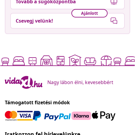
Tovább a súgóközpontba
Ajánlott
Csevegj velünk!
Nagy lábon élni, kevesebbért
Támogatott fizetési módok
Iratkozzon fel hírlevelünkre