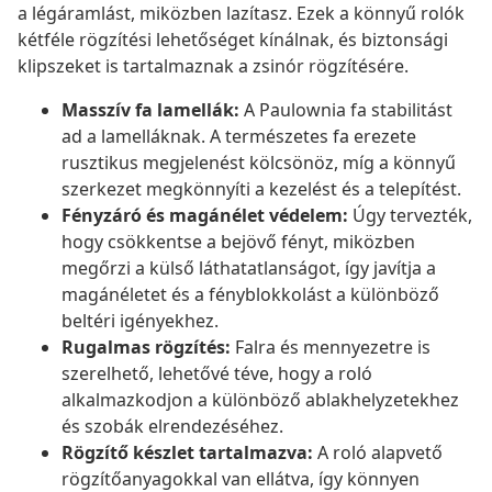
a légáramlást, miközben lazítasz. Ezek a könnyű rolók
kétféle rögzítési lehetőséget kínálnak, és biztonsági
klipszeket is tartalmaznak a zsinór rögzítésére.
Masszív fa lamellák:
A Paulownia fa stabilitást
ad a lamelláknak. A természetes fa erezete
rusztikus megjelenést kölcsönöz, míg a könnyű
szerkezet megkönnyíti a kezelést és a telepítést.
Fényzáró és magánélet védelem:
Úgy tervezték,
hogy csökkentse a bejövő fényt, miközben
megőrzi a külső láthatatlanságot, így javítja a
magánéletet és a fényblokkolást a különböző
beltéri igényekhez.
Rugalmas rögzítés:
Falra és mennyezetre is
szerelhető, lehetővé téve, hogy a roló
alkalmazkodjon a különböző ablakhelyzetekhez
és szobák elrendezéséhez.
Rögzítő készlet tartalmazva:
A roló alapvető
rögzítőanyagokkal van ellátva, így könnyen