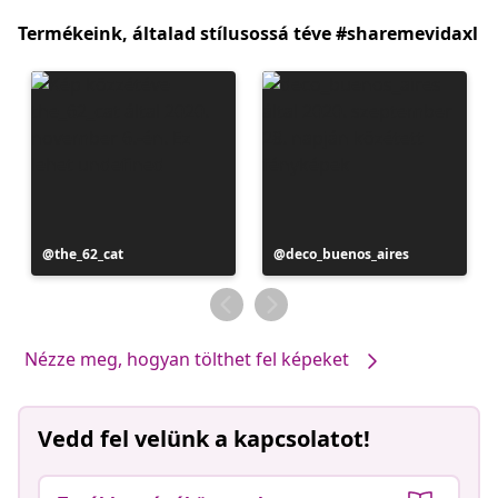
Termékeink, általad stílusossá téve #sharemevidaxl
Bejegyzés
the_62_cat
Bejegyzés
deco_buenos_aires
közzétevője
közzétevője
Nézze meg, hogyan tölthet fel képeket
Vedd fel velünk a kapcsolatot!