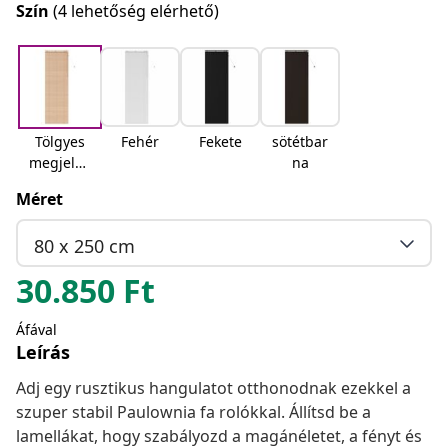
Szín
(4 lehetőség elérhető)
Tölgyes
Fehér
Fekete
sötétbar
megjelen
na
és
Méret
80 x 250 cm
30.850
Ft
Áfával
Leírás
Adj egy rusztikus hangulatot otthonodnak ezekkel a
szuper stabil Paulownia fa rolókkal. Állítsd be a
lamellákat, hogy szabályozd a magánéletet, a fényt és