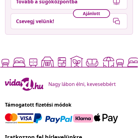
Tovább a súgóközpontba
Ajánlott
Csevegj velünk!
Nagy lábon élni, kevesebbért
Támogatott fizetési módok
Iratkozzon fel hírlevelünkre