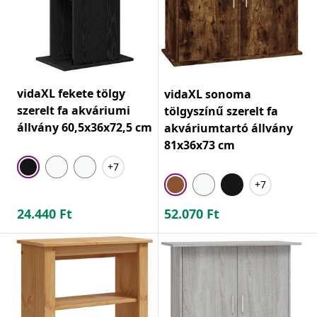
vidaXL fekete tölgy
vidaXL sonoma
szerelt fa akváriumi
tölgyszínű szerelt fa
állvány 60,5x36x72,5 cm
akváriumtartó állvány
81x36x73 cm
+7
+7
24.440
Ft
52.070
Ft