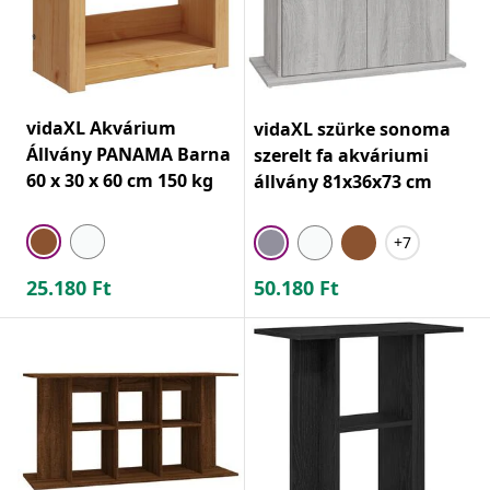
vidaXL Akvárium
vidaXL szürke sonoma
Állvány PANAMA Barna
szerelt fa akváriumi
60 x 30 x 60 cm 150 kg
állvány 81x36x73 cm
+7
25.180
Ft
50.180
Ft