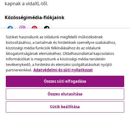
kapnak a vidaXL-től.
Közösségimédia-fiókjaink
Sütiket használunk az oldalunk megfelelő működésének
biztosításához, a tartalmak és hirdetések személyre szabásához,
Szerződéstől való elállás
közösségi média funkciók felkínálásához és az oldalunk
Küldj be egy rendelés lemondására vonatkozó
látogatottságának elemzéséhez. Oldalhasználattal kapcsolatos
kérelmet.
információkat is megosztunk a közösségi média területén
tevékenykedő, a hirdetési és elemzési szolgáltatásokat nyújtó
partnereinkkel.
Adatvédelmi és süti nyilatkozat
Szerződéstől való elállás
Összes süti elfogadása
Összes elutasítása
Ügyfélszolgálat
Sütik beállítása
Üzlet