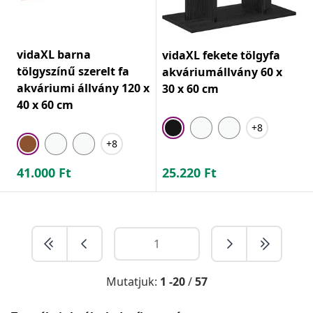
vidaXL barna
vidaXL fekete tölgyfa
tölgyszínű szerelt fa
akváriumállvány 60 x
akváriumi állvány 120 x
30 x 60 cm
40 x 60 cm
+8
+8
41.000
Ft
25.220
Ft
Mutatjuk:
1 -20
/
57