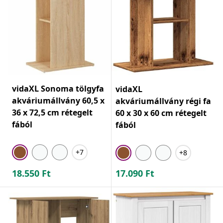
vidaXL Sonoma tölgyfa
vidaXL
akváriumállvány 60,5 x
akváriumállvány régi fa
36 x 72,5 cm rétegelt
60 x 30 x 60 cm rétegelt
fából
fából
+7
+8
18.550
Ft
17.090
Ft