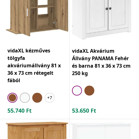
vidaXL kézműves
vidaXL Akvárium
tölgyfa
Állvány PANAMA Fehér
akváriumállvány 81 x
és barna 81 x 36 x 73 cm
36 x 73 cm rétegelt
250 kg
fából
+7
55.740
Ft
53.650
Ft