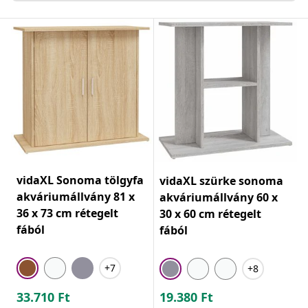
vidaXL Sonoma tölgyfa
vidaXL szürke sonoma
akváriumállvány 81 x
akváriumállvány 60 x
36 x 73 cm rétegelt
30 x 60 cm rétegelt
fából
fából
+7
+8
33.710
Ft
19.380
Ft