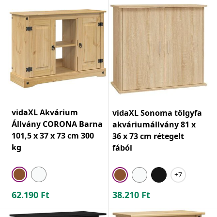
vidaXL Akvárium
vidaXL Sonoma tölgyfa
Állvány CORONA Barna
akváriumállvány 81 x
101,5 x 37 x 73 cm 300
36 x 73 cm rétegelt
kg
fából
+7
62.190
Ft
38.210
Ft