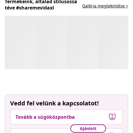
Termékeink, általad stílusossá
Galéria megtekintése >
téve #sharemevidaxl
Vedd fel velünk a kapcsolatot!
Tovább a súgóközpontba
Ajánlott