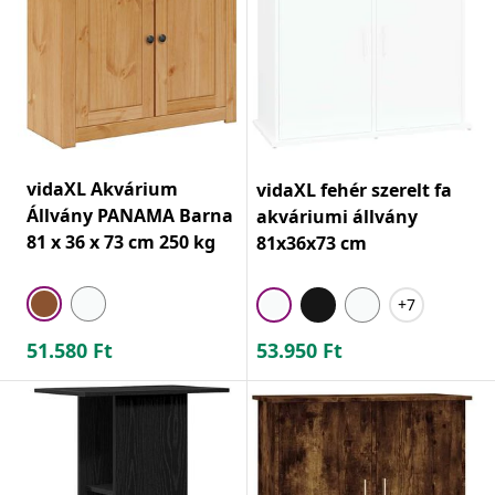
vidaXL Akvárium
vidaXL fehér szerelt fa
Állvány PANAMA Barna
akváriumi állvány
81 x 36 x 73 cm 250 kg
81x36x73 cm
+7
51.580
Ft
53.950
Ft