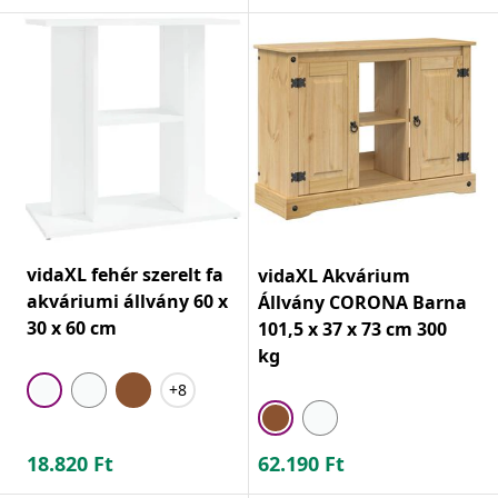
vidaXL fehér szerelt fa
vidaXL Akvárium
akváriumi állvány 60 x
Állvány CORONA Barna
30 x 60 cm
101,5 x 37 x 73 cm 300
kg
+8
18.820
Ft
62.190
Ft