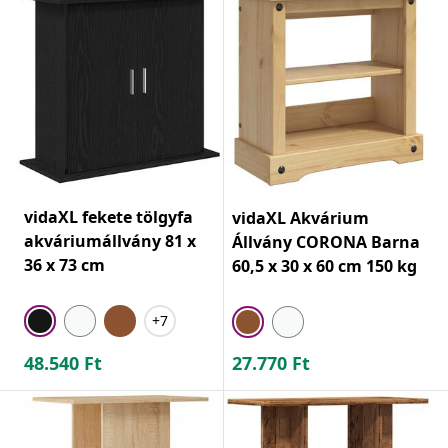
vidaXL fekete tölgyfa
vidaXL Akvárium
akváriumállvány 81 x
Állvány CORONA Barna
36 x 73 cm
60,5 x 30 x 60 cm 150 kg
+7
48.540
Ft
27.770
Ft