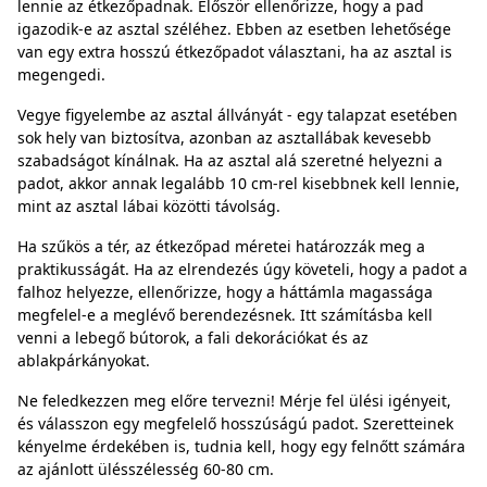
lennie az étkezőpadnak. Először ellenőrizze, hogy a pad
igazodik-e az asztal széléhez. Ebben az esetben lehetősége
van egy extra hosszú étkezőpadot választani, ha az asztal is
megengedi.
Vegye figyelembe az asztal állványát - egy talapzat esetében
sok hely van biztosítva, azonban az asztallábak kevesebb
szabadságot kínálnak. Ha az asztal alá szeretné helyezni a
padot, akkor annak legalább 10 cm-rel kisebbnek kell lennie,
mint az asztal lábai közötti távolság.
Ha szűkös a tér, az étkezőpad méretei határozzák meg a
praktikusságát. Ha az elrendezés úgy követeli, hogy a padot a
falhoz helyezze, ellenőrizze, hogy a háttámla magassága
megfelel-e a meglévő berendezésnek. Itt számításba kell
venni a lebegő bútorok, a fali dekorációkat és az
ablakpárkányokat.
Ne feledkezzen meg előre tervezni! Mérje fel ülési igényeit,
és válasszon egy megfelelő hosszúságú padot. Szeretteinek
kényelme érdekében is, tudnia kell, hogy egy felnőtt számára
az ajánlott ülésszélesség 60-80 cm.