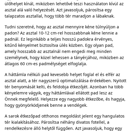
ülőhelyet kínál, miközben lehetővé teszi használaton kívül az
asztal alá való helyezését. Azt javasoljuk, párosítsa egy
talapzatos asztallal, hogy több tér maradjon a lábaknak.
Tudni szeretné, hogy az asztal mennyire kéne túlnyúljon a
padon? Az asztal 10-12 cm-rel hosszabbnak kéne lennie a
padnál. Ez leginkább a teljes hosszú padokra érvényes,
kitűnő kényelmet biztosítva ülés közben. Egy olyan pad,
amely hosszabb az asztalnál nem engedi meg minden
személynek, hogy közel lehessen a tányérjához, miközben az
átlagos 60 cm-es padmélységet elfoglalja.
A háttámla nélküli pad kevesebb helyet foglal el és elfér az
asztal alatt, a tér nagyszerű optimalizálása érdekében. Nyitott
tér benyomását kelti, és feldobja étkezőjét. Azonban ha több
kényelemre vágyik, egy háttámlával ellátott pad lesz az
Önnek megfelelő. Helyezze egy nagyobb étkezőbe, és hagyja,
hogy gyönyörködjenek benne a vendégek.
A sarok étkezőpad otthonos megoldást jelent egy hangulatos
tér kialakításához. Párosítsa néhány divatos fotellel, a
rendelkezésre álló helytől függően. Azt javasoljuk, hogy egy