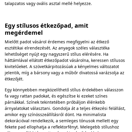
talapzatos vagy ovális asztal mellé helyezze.
Egy stílusos étkezőpad, amit
megérdemel
Mielőtt padot vásárol érdemes megfigyelni az étkező
esztétikai elrendezését. Az anyagok széles választéka
lehetőséget nyújt egy nagyszerű stílus elérésére. Ha
háttámlával ellátott étkezőpadot vásárolna, keressen stílusos
kivitelűeket. A szövetkárpitozásúak a kényelmes változatot
jelentik, míg a bársony vagy a műbőr divatossá varázsolja az
étkezőjét.
Egy könnyebben megközelíthető stílus érdekében válasszon
fa vagy rattan padokat, és egészítse ki ezeket színes
párnákkal. Színek tekintetében próbáljon élénkebb
árnyalatokat választani. Gondolja át a teljes étkezési felállást,
amikor egy színösszeállításról dönt. Ha minimalista
dekorációval rendelkezik, a semleges tónusok mellett egy
fekete pad ellophatja a reflektorfényt. Melegebb stílushoz