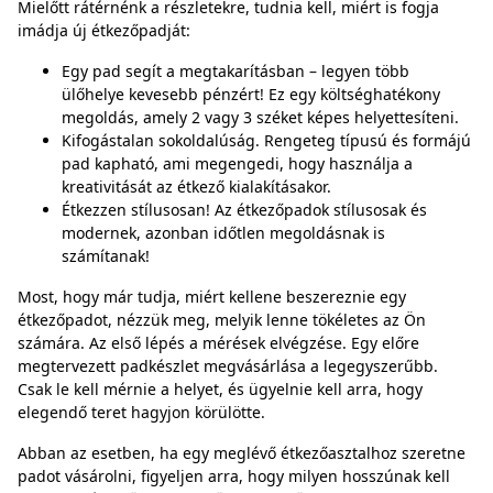
Mielőtt rátérnénk a részletekre, tudnia kell, miért is fogja
imádja új étkezőpadját:
Egy pad segít a megtakarításban – legyen több
ülőhelye kevesebb pénzért! Ez egy költséghatékony
megoldás, amely 2 vagy 3 széket képes helyettesíteni.
Kifogástalan sokoldalúság. Rengeteg típusú és formájú
pad kapható, ami megengedi, hogy használja a
kreativitását az étkező kialakításakor.
Étkezzen stílusosan! Az étkezőpadok stílusosak és
modernek, azonban időtlen megoldásnak is
számítanak!
Most, hogy már tudja, miért kellene beszereznie egy
étkezőpadot, nézzük meg, melyik lenne tökéletes az Ön
számára. Az első lépés a mérések elvégzése. Egy előre
megtervezett padkészlet megvásárlása a legegyszerűbb.
Csak le kell mérnie a helyet, és ügyelnie kell arra, hogy
elegendő teret hagyjon körülötte.
Abban az esetben, ha egy meglévő étkezőasztalhoz szeretne
padot vásárolni, figyeljen arra, hogy milyen hosszúnak kell