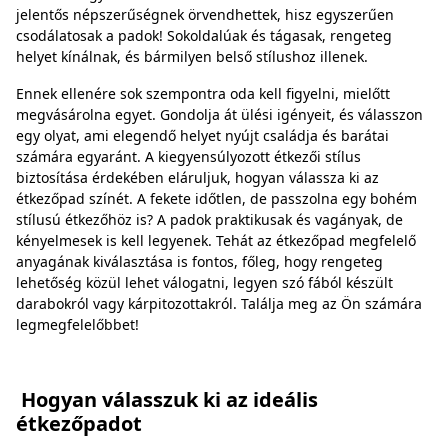
jelentős népszerűségnek örvendhettek, hisz egyszerűen
csodálatosak a padok! Sokoldalúak és tágasak, rengeteg
helyet kínálnak, és bármilyen belső stílushoz illenek.
Ennek ellenére sok szempontra oda kell figyelni, mielőtt
megvásárolna egyet. Gondolja át ülési igényeit, és válasszon
egy olyat, ami elegendő helyet nyújt családja és barátai
számára egyaránt. A kiegyensúlyozott étkezői stílus
biztosítása érdekében eláruljuk, hogyan válassza ki az
étkezőpad színét. A fekete időtlen, de passzolna egy bohém
stílusú étkezőhöz is? A padok praktikusak és vagányak, de
kényelmesek is kell legyenek. Tehát az étkezőpad megfelelő
anyagának kiválasztása is fontos, főleg, hogy rengeteg
lehetőség közül lehet válogatni, legyen szó fából készült
darabokról vagy kárpitozottakról. Találja meg az Ön számára
legmegfelelőbbet!
Hogyan válasszuk ki az ideális
étkezőpadot