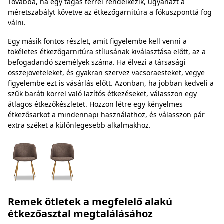
Továbbá, ha egy tágas térrel rendelkezik, ugyanazt a
méretszabályt követve az étkezőgarnitúra a fókuszponttá fog
válni.
Egy másik fontos részlet, amit figyelembe kell venni a
tökéletes étkezőgarnitúra stílusának kiválasztása előtt, az a
befogadandó személyek száma. Ha élvezi a társasági
összejöveteleket, és gyakran szervez vacsoraesteket, vegye
figyelembe ezt is vásárlás előtt. Azonban, ha jobban kedveli a
szűk baráti körrel való lazítós étkezéseket, válasszon egy
átlagos étkezőkészletet. Hozzon létre egy kényelmes
étkezősarkot a mindennapi használathoz, és válasszon pár
extra széket a különlegesebb alkalmakhoz.
Remek ötletek a megfelelő alakú
étkezőasztal megtalálásához