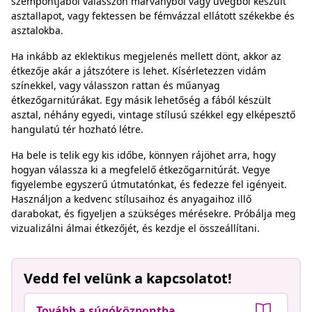
szempontjából válasszon márványból vagy üvegből készült
asztallapot, vagy fektessen be fémvázzal ellátott székekbe és
asztalokba.
Ha inkább az eklektikus megjelenés mellett dönt, akkor az
étkezője akár a játszótere is lehet. Kísérletezzen vidám
színekkel, vagy válasszon rattan és műanyag
étkezőgarnitúrákat. Egy másik lehetőség a fából készült
asztal, néhány egyedi, vintage stílusú székkel egy elképesztő
hangulatú tér hozható létre.
Ha bele is telik egy kis időbe, könnyen rájöhet arra, hogy
hogyan válassza ki a megfelelő étkezőgarnitúrát. Vegye
figyelembe egyszerű útmutatónkat, és fedezze fel igényeit.
Használjon a kedvenc stílusaihoz és anyagaihoz illő
darabokat, és figyeljen a szükséges mérésekre. Próbálja meg
vizualizálni álmai étkezőjét, és kezdje el összeállítani.
Vedd fel velünk a kapcsolatot!
Tovább a súgóközpontba