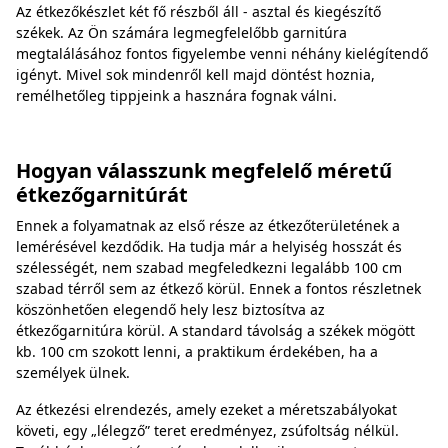
Az étkezőkészlet két fő részből áll - asztal és kiegészítő
székek. Az Ön számára legmegfelelőbb garnitúra
megtalálásához fontos figyelembe venni néhány kielégítendő
igényt. Mivel sok mindenről kell majd döntést hoznia,
remélhetőleg tippjeink a hasznára fognak válni.
Hogyan válasszunk megfelelő méretű
étkezőgarnitúrát
Ennek a folyamatnak az első része az étkezőterületének a
lemérésével kezdődik. Ha tudja már a helyiség hosszát és
szélességét, nem szabad megfeledkezni legalább 100 cm
szabad térről sem az étkező körül. Ennek a fontos részletnek
köszönhetően elegendő hely lesz biztosítva az
étkezőgarnitúra körül. A standard távolság a székek mögött
kb. 100 cm szokott lenni, a praktikum érdekében, ha a
személyek ülnek.
Az étkezési elrendezés, amely ezeket a méretszabályokat
követi, egy „lélegző” teret eredményez, zsúfoltság nélkül.