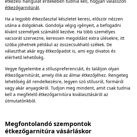
étkezési hangulat érdekében tudnia kell, hogyan válasszon
étkezőgarnitúrát
.
Ha a legjobb étkezőasztal készletet keresi, először nézzen
utána a dolgoknak. Gondolja végig igényeit, a befogadni
kívánt személyek számától kezdve. Ha több személyes
vacsorát szervezne, keressen megoldást extra ülésekre, itt
szóba jöhetnek például az összecsukható székek. De
választhat akár egy étkezőpadot is, ami egy divatos és
elérhető lehetőség.
Vegye figyelembe a stíluspreferenciáit, és találjon olyan
étkezőgarnitúrát, amely illik az álmai étkezőjéhez. Rengeteg
lehetőség áll rendelkezésre, legyen szó stílusról, formáról
vagy akár anyagokról. Tudjon meg mindent, amit csak tudnia
kell a megfelelő étkezőgarnitúra kiválasztásáról az
útmutatónkból.
Megfontolandó szempontok
étkezőgarnitúra vásárláskor