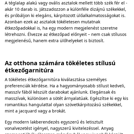
A téglalap alakú vagy ovális asztalok mellett több szék fér el -
akár 10 darab is. Játszadozzon a különféle dizájnú székekkel,
és próbáljon ki elegáns, kárpitozott ülőalkalmatosságokat is.
Azonban ezek az asztalok tökéletesen mutatnak
étkezőpadokkal is, ha egy modern megjelenést szeretne
létrehozni. Élvezze az étkezőpad előnyeit – nem csak stílusos
megjelenésű, hanem extra ülőhelyeket is biztosít.
Az otthona számára tökéletes stílusú
étkezőgarnitúra
A tökéletes étkezőgarnitúra kiválasztása személyes
preferenciák kérdése. Ha a hagyományosabb stílust kedveli,
masszív fából készült darabokat ajánlunk. Elegánsak és
masszívak, különösen a sötét árnyalatúak. Egészítse ki egy kis
romantikus hangulattal olyan szövetkárpitozású székekkel,
mint a jacquard vagy a brokát.
Egy modern lakberendezés egyszerű és letisztult
vonalvezetést igényel, nagyszerű kivitelezéssel. Anyag