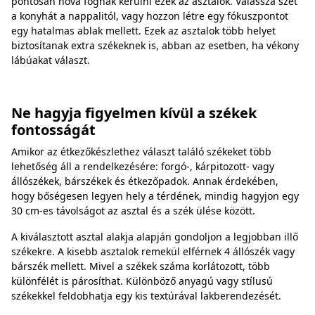
pontosan hova fognak kerülni ezek az asztalok. Válassza szét
a konyhát a nappalitól, vagy hozzon létre egy fókuszpontot
egy hatalmas ablak mellett. Ezek az asztalok több helyet
biztosítanak extra székeknek is, abban az esetben, ha vékony
lábúakat választ.
Ne hagyja figyelmen kívül a székek
fontosságát
Amikor az étkezőkészlethez választ találó székeket több
lehetőség áll a rendelkezésére: forgó-, kárpitozott- vagy
állószékek, bárszékek és étkezőpadok. Annak érdekében,
hogy bőségesen legyen hely a térdének, mindig hagyjon egy
30 cm-es távolságot az asztal és a szék ülése között.
A kiválasztott asztal alakja alapján gondoljon a legjobban illő
székekre. A kisebb asztalok remekül elférnek 4 állószék vagy
bárszék mellett. Mivel a székek száma korlátozott, több
különfélét is párosíthat. Különböző anyagú vagy stílusú
székekkel feldobhatja egy kis textúrával lakberendezését.