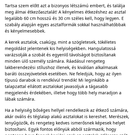
Tartsa szem előtt azt a bizonyos létszámú embert, és találja
meg álmai étkezőasztalát! A kényelmes étkezéshez az asztal
legalább 60 cm hosszú és 30 cm széles kell, hogy legyen. E
szabály alapján egyes asztalformák sokkal használhatóbbak
és kényelmesebbek.
A kerek asztalok, csakúgy, mint a szögletesek, tökéletes
megoldást jelentenek kis helyiségekben. Hangulatossá
varázsolják a szobát és egyenlő távolságot biztosítanak
minden ülő személy számára. Ráadásul rengeteg
lakberendezési stílushoz illenek, és kiválóan alkalmasak
baráti összejövetelek esetében. Ne feledjük, hogy az ilyen
típusú darabok is rendkívül trendik! Mi leginkább a
talapzattal ellátott asztalokat javasoljuk a tágasabb
megjelenés érdekében, illetve hogy több hely maradjon a
lábak számára.
Ha a helyiség bőséges hellyel rendelkezik az étkező számára,
akár ovális és téglalap alakú asztalokat is kereshet. Merészek,
lenyűgözők, és rengeteg kedves ismerősnek képesek helyet
biztosítani. Egyik fontos előnyük abból származik, hogy