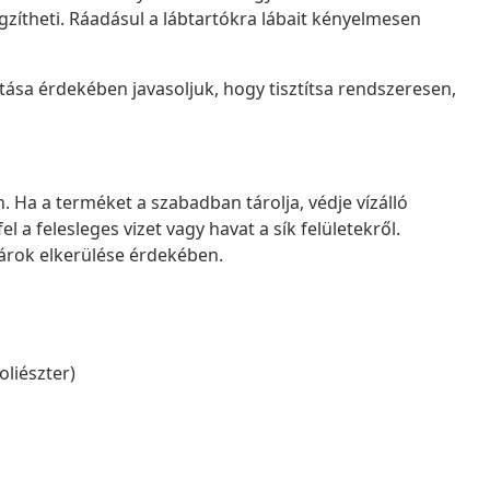
ögzítheti. Ráadásul a lábtartókra lábait kényelmesen
sa érdekében javasoljuk, hogy tisztítsa rendszeresen,
n. Ha a terméket a szabadban tárolja, védje vízálló
el a felesleges vizet vagy havat a sík felületekről.
árok elkerülése érdekében.
oliészter)