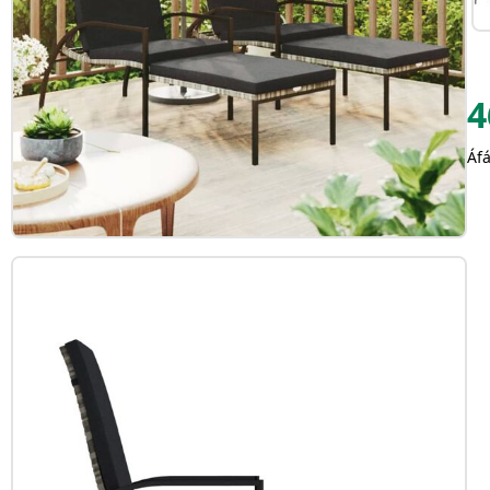
4
Áfá