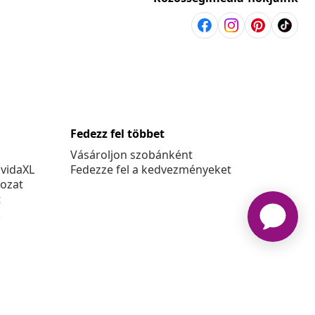
Fedezz fel többet
Vásároljon szobánként
 vidaXL
Fedezze fel a kedvezményeket
kozat
t
k
at