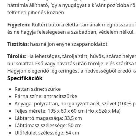
háttámla állítható, így a nyugágyat a kívánt pozícióba r
felteheti pihenés közben.
Figyelem:
Kültéri bútora élettartamának meghosszabbítá
és ne hagyja feleslegesen a szabadban, védelem nélkül.
Tisztítás
: használjon enyhe szappanoldatot
Tárolás
: Ha lehetséges, tárolja zárt, hűvös, száraz helye
burkolattal. Eső vagy havazás után törölje le és szárítsa f
Hagyjon elegendő légkeringést a nedvességből eredő k
Specifikációk
Rattan színe: szürke
Párna színe: antracitszürke
Anyaga: polyrattan, horganyzott acél, szövet (100% p
Teljes mérete: 195 x 60 x 60 cm (Ho x Szé x Ma)
Lábtartó magassága: 33,5 cm
Lábtámasz szélessége: 50 cm
Ülőfelület szélessége: 54 cm