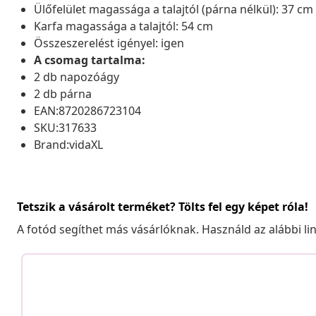
Ülőfelület magassága a talajtól (párna nélkül): 37 cm
Karfa magassága a talajtól: 54 cm
Összeszerelést igényel: igen
A csomag tartalma:
2 db napozóágy
2 db párna
EAN:8720286723104
SKU:317633
Brand:vidaXL
Tetszik a vásárolt terméket? Tölts fel egy képet róla!
A fotód segíthet más vásárlóknak. Használd az alábbi li