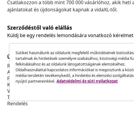
Csatlakozzon a több mint 700 000 vásárlóhoz, akik heti 
ajánlatokat és újdonságokat kapnak a vidaXL-től.
Szerződéstől való elállás
Küldj be egy rendelés lemondására vonatkozó kérelmet
Sütiket használunk az oldalunk megfelelő működésének biztosítás
Ügyfélszolgálat
Üzlet
tartalmak és hirdetések személyre szabásához, közösségi média f
felkínálásához és az oldalunk látogatottságának elemzéséhez.
Rendelés nyomon követése
Partnerprog
Oldalhasználattal kapcsolatos információkat is megosztunk a közö
A fiókom
Gyártás a vi
média területén tevékenykedő, a hirdetési és elemzési szolgáltatá
Fizetés
Marketing-e
nyújtó partnereinkkel.
Adatvédelmi és süti nyilatkozat
Küldés és kiszállítás
Visszaküldés
Termék információ
Rendelés