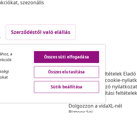
akciókat, szezonális
Szerződéstől való elállás
.
ához, a
Összes süti elfogadása
vidaXL
unkciók
ram
A vidaXL-ről
sségi
Összes elutasítása
daXL-nek
Felhasználási feltételek Eladó
sokat
gyüttműködések
Adatvédelmi és cookie-nyilat
Sütikre vonatkozó nyilatkoza
Sütik beállítása
Elsőbbségi szállítási feltétele
Sütik beállítása
Dolgozzon a vidaXL-nél
Biztonsági
EU felelős személy
Politikával EPR
Akadálymentesítési nyilatkoz