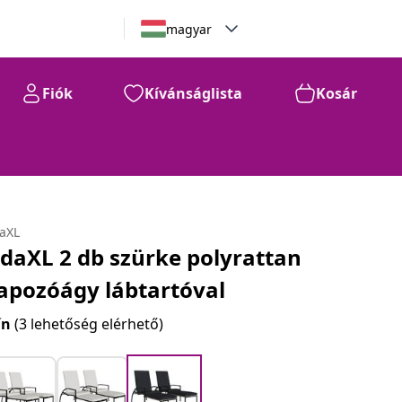
magyar
Fiók
Kívánságlista
Kosár
daXL
idaXL 2 db szürke polyrattan
apozóágy lábtartóval
ín
(3 lehetőség elérhető)