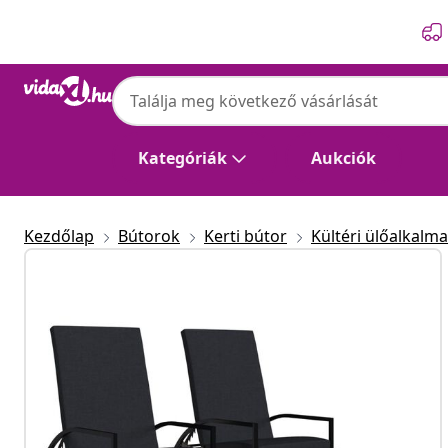
Előző
Következő
Kategóriák
Aukciók
Kezdőlap
Bútorok
Kerti bútor
Kültéri ülőalkalm