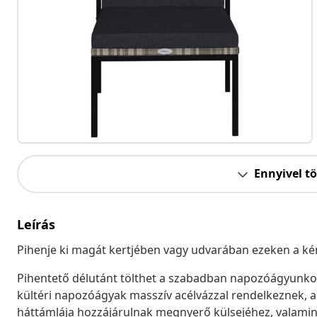
Ennyivel t
Leírás
Pihenje ki magát kertjében vagy udvarában ezeken a 
Pihentető délutánt tölthet a szabadban napozóágyunkon
kültéri napozóágyak masszív acélvázzal rendelkeznek, am
háttámlája hozzájárulnak megnyerő külsejéhez, valamin