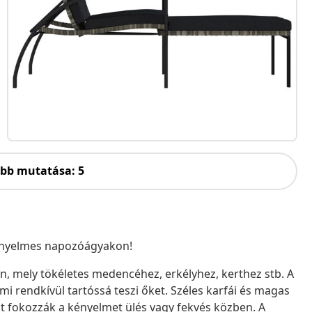
öbb mutatása: 5
kényelmes napozóágyakon!
, mely tökéletes medencéhez, erkélyhez, kerthez stb. A
i rendkívül tartóssá teszi őket. Széles karfái és magas
t fokozzák a kényelmet ülés vagy fekvés közben. A