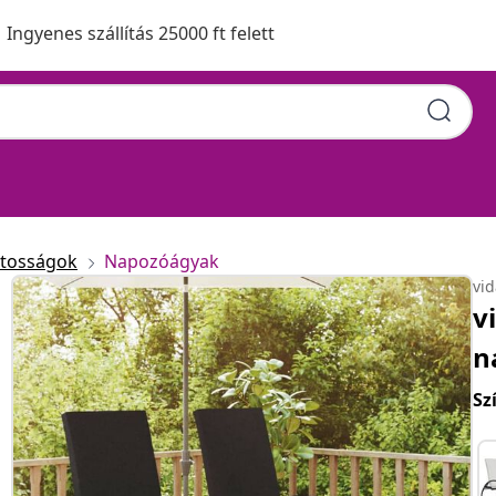
Ingyenes szállítás 25000 ft felett
atosságok
Napozóágyak
vi
v
n
Sz