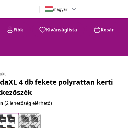
magyar
Fiók
Kívánságlista
Kosár
daXL
idaXL 4 db fekete polyrattan kerti
tkezőszék
ín
(2 lehetőség elérhető)