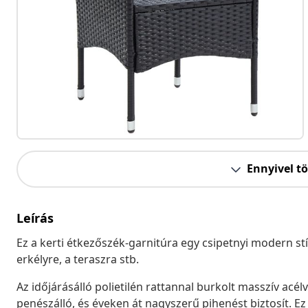
Ennyivel t
Leírás
Ez a kerti étkezőszék-garnitúra egy csipetnyi modern stíl
erkélyre, a teraszra stb.
Az időjárásálló polietilén rattannal burkolt masszív acé
penészálló, és éveken át nagyszerű pihenést biztosít. Ez