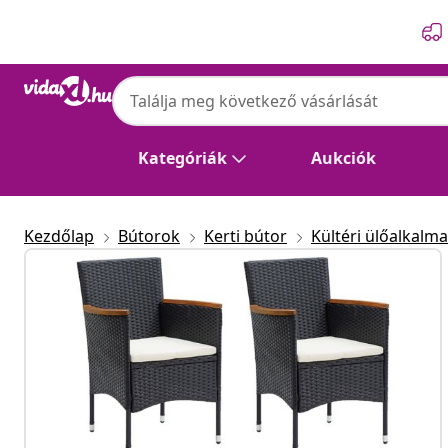
Előző
Következő
Kategóriák
Aukciók
Kezdőlap
Bútorok
Kerti bútor
Kültéri ülőalkalm