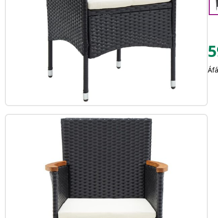
5
Áfá