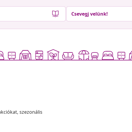
Csevegj velünk!
akciókat, szezonális