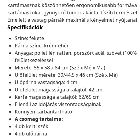
kartámasznak köszönhetően ergonomikusabb formával 
kartámaszokat gyönyörű tömör akácfa díszíti természetes
Emellett a vastag párnák maximális kényelmet nyújtana
Specifikációk
Színe: fekete
Párna színe: krémfehér
Anyaga: polietilén rattan, porszórt acél, szövet (100
felületkezeléssel
Mérete: 55 x 58 x 84 cm (Szé x Mé x Ma)
Ülőfelület mérete: 39/44,5 x 46 cm (Szé x Mé)
Ülőpárna vastagsága: 4 cm
Ülőfelület magassága a talajtól: 42 cm
Karfa magassága a talajtól: 62/65 cm
Ellenáll az időjárás viszontagságainak
Könnyen karbantartható
A csomag tartalma:
4 db kerti szék
4 db ülőpárna