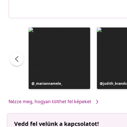
Bejegyzés
_mariannamele_
Bejegyzés
judith_brand
közzétevője
közzétevője
Nézze meg, hogyan tölthet fel képeket
Vedd fel velünk a kapcsolatot!