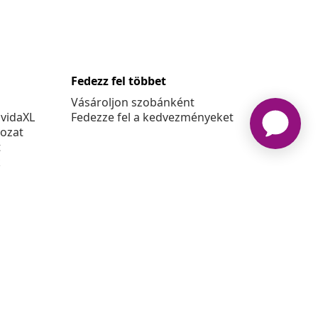
Fedezz fel többet
Vásároljon szobánként
 vidaXL
Fedezze fel a kedvezményeket
kozat
t
k
at