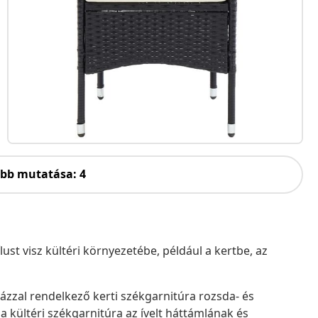
öbb mutatása: 4
ust visz kültéri környezetébe, például a kertbe, az
lvázzal rendelkező kerti székgarnitúra rozsda- és
 a kültéri székgarnitúra az ívelt háttámlának és