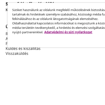
Szerződéstől való elállás
Küldj be egy rendelés lemondására vonatkozó kérelmet
Sütiket használunk az oldalunk megfelelő működésének biztosítás
tartalmak és hirdetések személyre szabásához, közösségi média f
felkínálásához és az oldalunk látogatottságának elemzéséhez.
Oldalhasználattal kapcsolatos információkat is megosztunk a közö
Ügyfélszolgálat
Üzlet
média területén tevékenykedő, a hirdetési és elemzési szolgáltatá
nyújtó partnereinkkel.
Adatvédelmi és süti nyilatkozat
Rendelés nyomon követése
Partnerprog
A fiókom
Gyártás a vi
Fizetés
Marketing-e
Küldés és kiszállítás
Visszaküldés
Termék információ
Rendelés