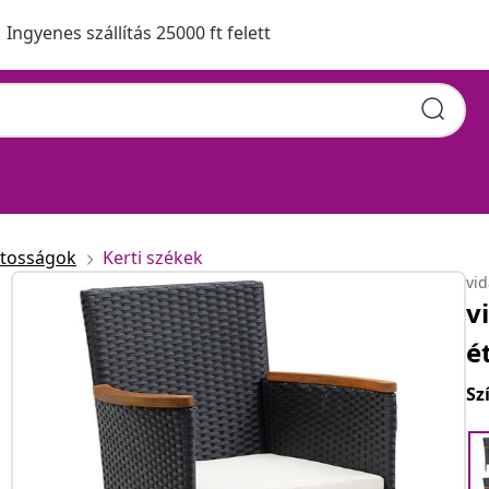
Ingyenes szállítás 25000 ft felett
atosságok
Kerti székek
vi
v
é
Sz