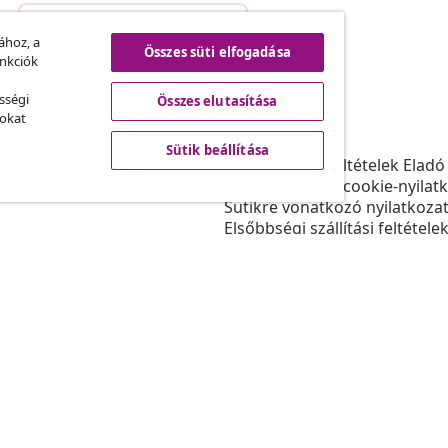
Szerződéstől való elállás
.
ához, a
Összes süti elfogadása
unkciók
sségi
Összes elutasítása
vidaXL
sokat
ram
A vidaXL-ről
Sütik beállítása
daXL-nek
Felhasználási feltételek Eladó
gyüttműködések
Adatvédelmi és cookie-nyilat
Sütikre vonatkozó nyilatkoza
Elsőbbségi szállítási feltétele
Sütik beállítása
Dolgozzon a vidaXL-nél
Biztonsági
EU felelős személy
Politikával EPR
Akadálymentesítési nyilatkoz