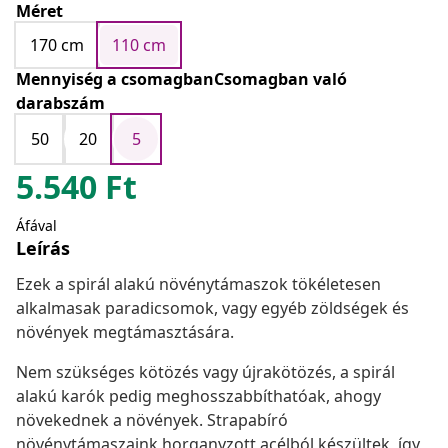
Méret
170 cm
110 cm
Mennyiség a csomagbanCsomagban való
darabszám
50
20
5
5.540
Ft
Áfával
Leírás
Ezek a spirál alakú növénytámaszok tökéletesen
alkalmasak paradicsomok, vagy egyéb zöldségek és
növények megtámasztására.
Nem szükséges kötözés vagy újrakötözés, a spirál
alakú karók pedig meghosszabbíthatóak, ahogy
növekednek a növények. Strapabíró
növénytámaszaink horganyzott acélból készültek, így