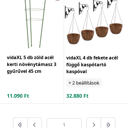
vidaXL 5 db zöld acél
vidaXL 4 db fekete acél
kerti növénytámasz 3
függő kaspótartó
gyűrűvel 45 cm
kaspóval
+
2
beállítások
11.090
Ft
32.880
Ft