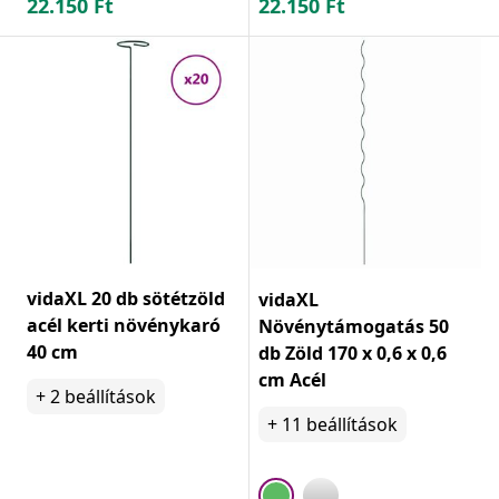
22.150
Ft
22.150
Ft
vidaXL 20 db sötétzöld
vidaXL
acél kerti növénykaró
Növénytámogatás 50
40 cm
db Zöld 170 x 0,6 x 0,6
cm Acél
+
2
beállítások
+
11
beállítások