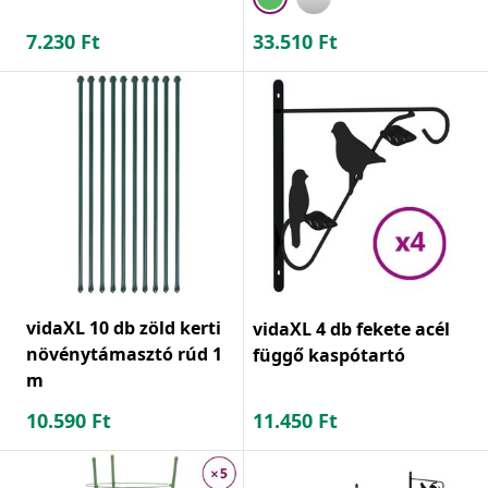
7.230
Ft
33.510
Ft
vidaXL 10 db zöld kerti
vidaXL 4 db fekete acél
növénytámasztó rúd 1
függő kaspótartó
m
10.590
Ft
11.450
Ft