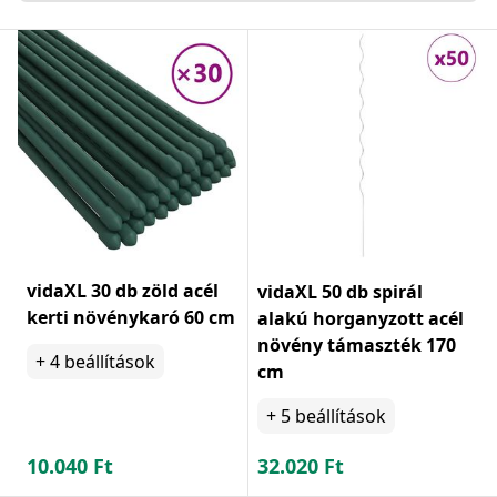
vidaXL 30 db zöld acél
vidaXL 50 db spirál
kerti növénykaró 60 cm
alakú horganyzott acél
növény támaszték 170
+
4
beállítások
cm
+
5
beállítások
10.040
Ft
32.020
Ft