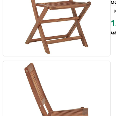
Mo
1
Áfá