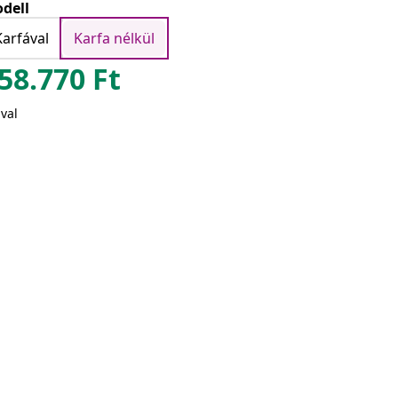
dell
Karfával
Karfa nélkül
58.770
Ft
val