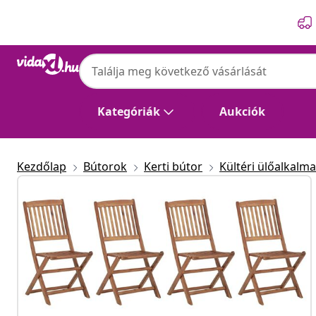
Előző
Következő
Kategóriák
Aukciók
Kezdőlap
Bútorok
Kerti bútor
Kültéri ülőalkalm