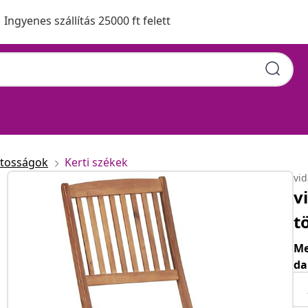
Ingyenes szállítás 25000 ft felett
atosságok
Kerti székek
vi
v
t
Me
da