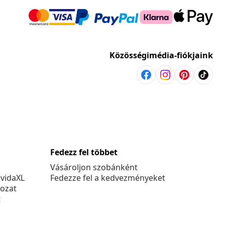
Közösségimédia-fiókjaink
Fedezz fel többet
Vásároljon szobánként
 vidaXL
Fedezze fel a kedvezményeket
kozat
t
k