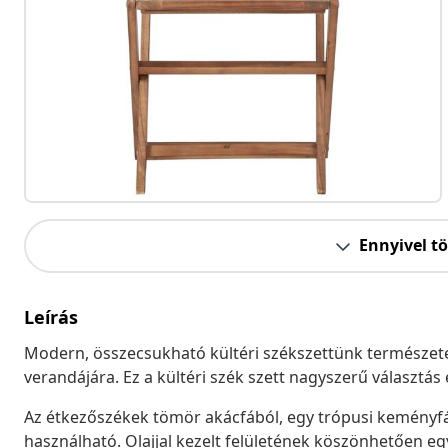
Ennyivel t
Leírás
Modern, összecsukható kültéri székszettünk természetes
verandájára. Ez a kültéri szék szett nagyszerű választás
Az étkezőszékek tömör akácfából, egy trópusi keményfáb
használható. Olajjal kezelt felületének köszönhetően e