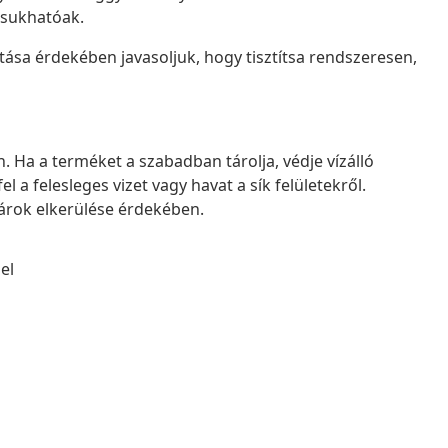
csukhatóak.
sa érdekében javasoljuk, hogy tisztítsa rendszeresen,
n. Ha a terméket a szabadban tárolja, védje vízálló
el a felesleges vizet vagy havat a sík felületekről.
árok elkerülése érdekében.
el