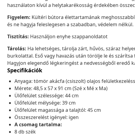
használaton kívül a helytakarékosság érdekében össze
Figyelem:
Kültéri bútora élettartamának meghosszabbítá
és ne hagyja feleslegesen a szabadban, védelem nélkül.
Tisztítás:
Használjon enyhe szappanoldatot
Tárolás:
Ha lehetséges, tárolja zárt, hűvös, száraz helye
burkolattal. Eső vagy havazás után törölje le és szárítsa f
Hagyjon elegendő légkeringést a nedvességből eredő k
Specifikációk
Anyaga: tömör akácfa (csiszolt) olajos felületkezeléss
Mérete: 48,5 x 57 x 91 cm (Szé x Mé x Ma)
Ülőfelület szélessége: 44 cm
Ülőfelület mélysége: 39 cm
Ülőfelület magassága a talajtól: 45 cm
Összeszerelést igényel: igen
A csomag tartalma:
8 db szék