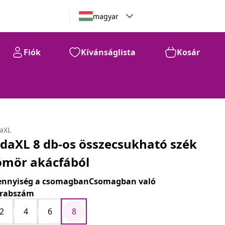
magyar
Fiók
Kívánságlista
Kosár
daXL
idaXL 8 db-os összecsukható szék
ömör akácfából
nnyiség a csomagbanCsomagban való
rabszám
2
4
6
8