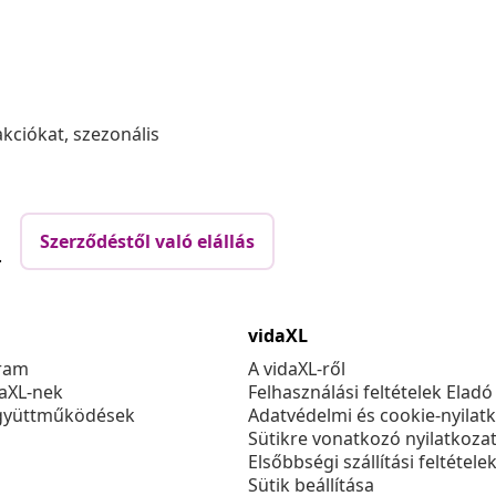
akciókat, szezonális
Szerződéstől való elállás
.
vidaXL
ram
A vidaXL-ről
daXL-nek
Felhasználási feltételek Eladó
gyüttműködések
Adatvédelmi és cookie-nyilat
Sütikre vonatkozó nyilatkoza
Elsőbbségi szállítási feltétele
Sütik beállítása