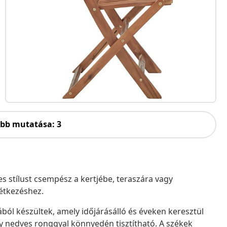
öbb mutatása: 3
 stílust csempész a kertjébe, teraszára vagy
 étkezéshez.
ól készültek, amely időjárásálló és éveken keresztül
gy nedves ronggyal könnyedén tisztítható. A székek