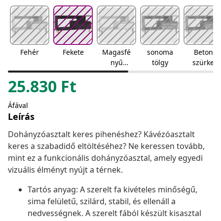
Fehér
Fekete
Magasfé
sonoma
Beton
nyű
tölgy
szürke
fehér
25.830
Ft
Áfával
Leírás
Dohányzóasztalt keres pihenéshez? Kávézóasztalt
keres a szabadidő eltöltéséhez? Ne keressen tovább,
mint ez a funkcionális dohányzóasztal, amely egyedi
vizuális élményt nyújt a térnek.
Tartós anyag: A szerelt fa kivételes minőségű,
sima felületű, szilárd, stabil, és ellenáll a
nedvességnek. A szerelt fából készült kisasztal