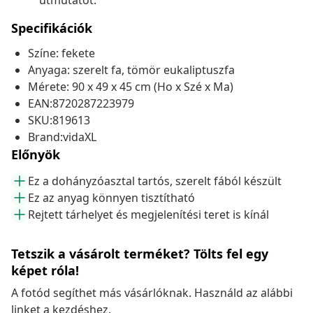
útmutatót.
Specifikációk
Színe: fekete
Anyaga: szerelt fa, tömör eukaliptuszfa
Mérete: 90 x 49 x 45 cm (Ho x Szé x Ma)
EAN:8720287223979
SKU:819613
Brand:vidaXL
Előnyök
Ez a dohányzóasztal tartós, szerelt fából készült
Ez az anyag könnyen tisztítható
Rejtett tárhelyet és megjelenítési teret is kínál
Tetszik a vásárolt terméket? Tölts fel egy
képet róla!
A fotód segíthet más vásárlóknak. Használd az alábbi
linket a kezdéshez.