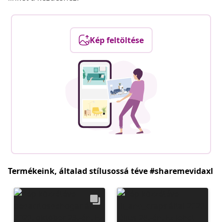
Kép feltöltése
Termékeink, általad stílusossá téve #sharemevidaxl