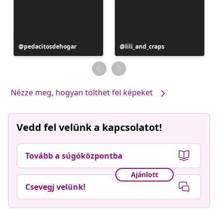
Bejegyzés
pedacitosdehogar
Bejegyzés
lili_and_craps
közzétevője
közzétevője
Nézze meg, hogyan tölthet fel képeket
Vedd fel velünk a kapcsolatot!
Tovább a súgóközpontba
Ajánlott
Csevegj velünk!