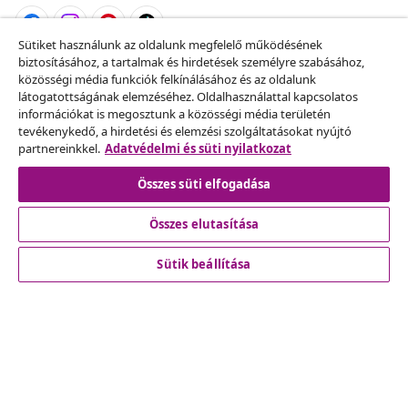
Sütiket használunk az oldalunk megfelelő működésének
biztosításához, a tartalmak és hirdetések személyre szabásához,
Szerződéstől való elállás
közösségi média funkciók felkínálásához és az oldalunk
Küldj be egy rendelés lemondására vonatkozó
látogatottságának elemzéséhez. Oldalhasználattal kapcsolatos
információkat is megosztunk a közösségi média területén
kérelmet.
tevékenykedő, a hirdetési és elemzési szolgáltatásokat nyújtó
partnereinkkel.
Adatvédelmi és süti nyilatkozat
Szerződéstől való elállás
Összes süti elfogadása
Összes elutasítása
Ügyfélszolgálat
Sütik beállítása
Üzlet
vidaXL
Fedezz fel többet