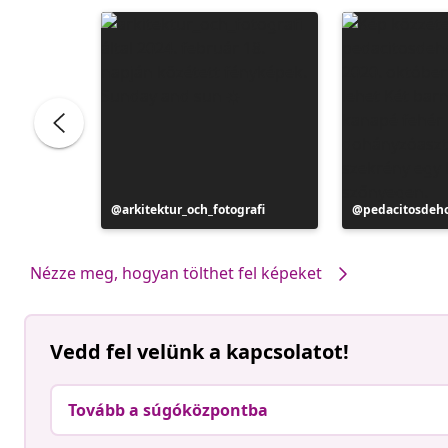
Bejegyzés
arkitektur_och_fotografi
Bejegyzés
pedacitosdeh
közzétevője
közzétevője
Nézze meg, hogyan tölthet fel képeket
Vedd fel velünk a kapcsolatot!
Tovább a súgóközpontba