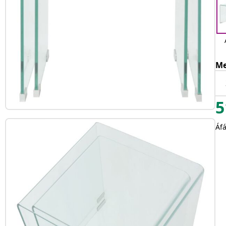
Me
5
Áfá