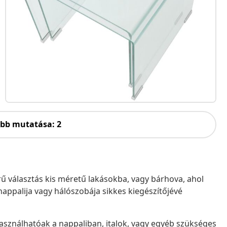
öbb mutatása: 2
erű választás kis méretű lakásokba, vagy bárhova, ahol
 nappalija vagy hálószobája sikkes kiegészítőjévé
Használhatóak a nappaliban, italok, vagy egyéb szükséges