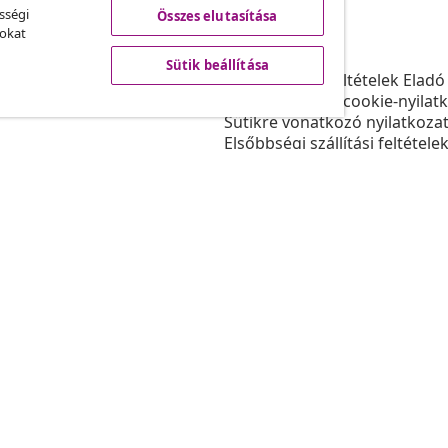
sségi
Összes elutasítása
vidaXL
sokat
ram
A vidaXL-ről
Sütik beállítása
daXL-nek
Felhasználási feltételek Eladó
gyüttműködések
Adatvédelmi és cookie-nyilat
Sütikre vonatkozó nyilatkoza
Elsőbbségi szállítási feltétele
Sütik beállítása
Dolgozzon a vidaXL-nél
Biztonsági
EU felelős személy
Politikával EPR
Akadálymentesítési nyilatkoz
© 2008-202