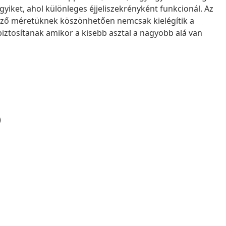
gyiket, ahol különleges éjjeliszekrényként funkcionál. Az
böző méretüknek köszönhetően nemcsak kielégítik a
biztosítanak amikor a kisebb asztal a nagyobb alá van
)