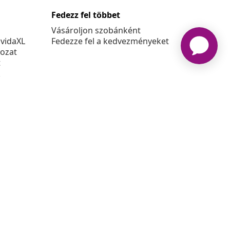
Fedezz fel többet
Vásároljon szobánként
 vidaXL
Fedezze fel a kedvezményeket
kozat
t
k
at
6 vidaXL A www.vidaxl.hu a vidaXL Marketplace Europe B.V.
Weboldala