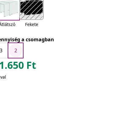
Átlátszó
Fekete
nnyiség a csomagban
3
2
1.650
Ft
val