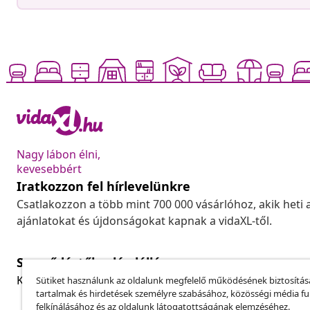
Nagy lábon élni,
kevesebbért
Iratkozzon fel hírlevelünkre
Csatlakozzon a több mint 700 000 vásárlóhoz, akik heti 
ajánlatokat és újdonságokat kapnak a vidaXL-től.
Szerződéstől való elállás
Küldj be egy rendelés lemondására vonatkozó kérelmet
Sütiket használunk az oldalunk megfelelő működésének biztosítás
tartalmak és hirdetések személyre szabásához, közösségi média f
felkínálásához és az oldalunk látogatottságának elemzéséhez.