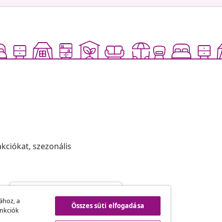
akciókat, szezonális
Szerződéstől való elállás
.
ához, a
Összes süti elfogadása
unkciók