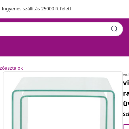
Ingyenes szállítás 25000 ft felett
zóasztalok
vi
v
r
ü
Sz