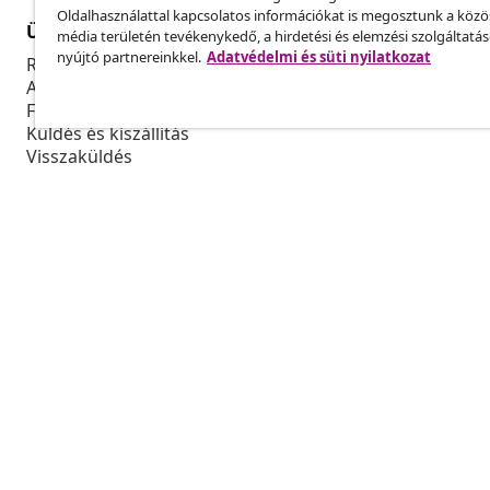
Oldalhasználattal kapcsolatos információkat is megosztunk a közö
Ügyfélszolgálat
Üzlet
média területén tevékenykedő, a hirdetési és elemzési szolgáltatá
nyújtó partnereinkkel.
Adatvédelmi és süti nyilatkozat
Rendelés nyomon követése
Partnerprog
A fiókom
Gyártás a vi
Fizetés
Marketing-e
Küldés és kiszállítás
Visszaküldés
Termék információ
Rendelés