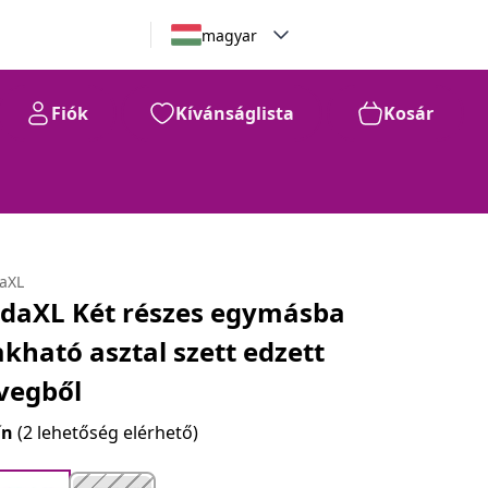
magyar
Fiók
Kívánságlista
Kosár
daXL
idaXL Két részes egymásba
akható asztal szett edzett
vegből
ín
(2 lehetőség elérhető)