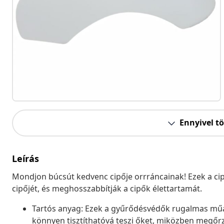
Ennyivel t
Leírás
Mondjon búcsút kedvenc cipője orrráncainak! Ezek a ci
cipőjét, és meghosszabbítják a cipők élettartamát.
Tartós anyag: Ezek a gyűrődésvédők rugalmas műa
könnyen tisztíthatóvá teszi őket, miközben megőrz