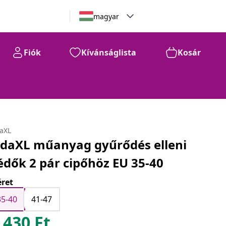
magyar
Fiók
Kívánságlista
Kosár
daXL
idaXL műanyag gyűrődés elleni
édők 2 pár cipőhöz EU 35-40
ret
35-40
41-47
.430
Ft