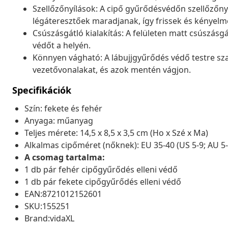
Szellőzőnyílások: A cipő gyűrődésvédőn szellőzőnyí
légáteresztőek maradjanak, így frissek és kényelm
Csúszásgátló kialakítás: A felületen matt csúszásgá
védőt a helyén.
Könnyen vágható: A lábujjgyűrődés védő testre sza
vezetővonalakat, és azok mentén vágjon.
Specifikációk
Szín: fekete és fehér
Anyaga: műanyag
Teljes mérete: 14,5 x 8,5 x 3,5 cm (Ho x Szé x Ma)
Alkalmas cipőméret (nőknek): EU 35-40 (US 5-9; AU 5-
A csomag tartalma:
1 db pár fehér cipőgyűrődés elleni védő
1 db pár fekete cipőgyűrődés elleni védő
EAN:8721012152601
SKU:155251
Brand:vidaXL