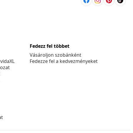
Fedezz fel többet
Vásároljon szobánként
 vidaXL
Fedezze fel a kedvezményeket
kozat
t
k
at