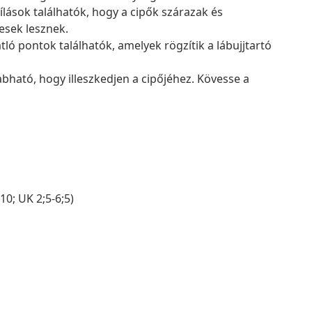
lások találhatók, hogy a cipők szárazak és
esek lesznek.
tló pontok találhatók, amelyek rögzítik a lábujjtartó
bható, hogy illeszkedjen a cipőjéhez. Kövesse a
10; UK 2;5-6;5)