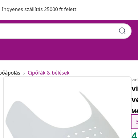
Ingyenes szállítás 25000 ft felett
pőápolás
Cipőfák & bélések
vi
v
v
Mé
4