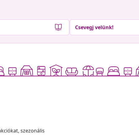
Csevegj velünk!
akciókat, szezonális