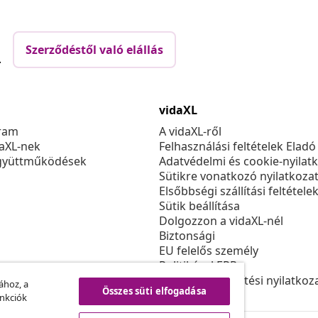
Szerződéstől való elállás
.
vidaXL
ram
A vidaXL-ről
daXL-nek
Felhasználási feltételek Eladó
gyüttműködések
Adatvédelmi és cookie-nyilat
Sütikre vonatkozó nyilatkoza
Elsőbbségi szállítási feltétele
Sütik beállítása
Dolgozzon a vidaXL-nél
Biztonsági
EU felelős személy
Politikával EPR
Akadálymentesítési nyilatkoz
ához, a
Összes süti elfogadása
unkciók