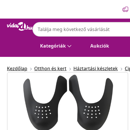
Előző
Következő
Kategóriák
Aukciók
Kezdőlap
Otthon és kert
Háztartási készletek
Ci