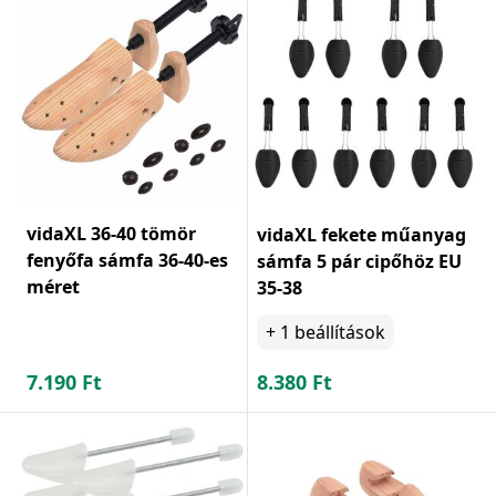
vidaXL 36-40 tömör
vidaXL fekete műanyag
fenyőfa sámfa 36-40-es
sámfa 5 pár cipőhöz EU
méret
35-38
+
1
beállítások
7.190
Ft
8.380
Ft