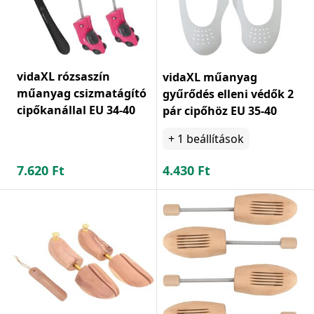
vidaXL rózsaszín
vidaXL műanyag
műanyag csizmatágító
gyűrődés elleni védők 2
cipőkanállal EU 34-40
pár cipőhöz EU 35-40
+
1
beállítások
7.620
Ft
4.430
Ft