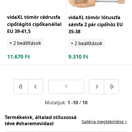
vidaXL tömör cédrusfa
vidaXL tömör lótuszfa
cipőtágító cipőkanállal
sámfa 2 pár cipőhöz EU
EU 39-41,5
35-38
+
2
beállítások
+
2
beállítások
11.670
Ft
9.310
Ft
Mutatjuk:
1 -10
/
10
Termékeink, általad stílusossá
Galéria megtekintése >
téve #sharemevidaxl