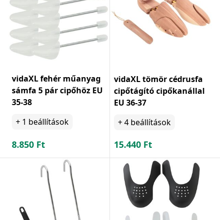
vidaXL fehér műanyag
vidaXL tömör cédrusfa
sámfa 5 pár cipőhöz EU
cipőtágító cipőkanállal
35-38
EU 36-37
+
1
beállítások
+
4
beállítások
8.850
Ft
15.440
Ft