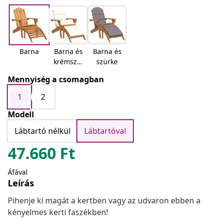
Barna
Barna és
Barna és
krémszín
szürke
ű
Mennyiség a csomagban
1
2
Modell
Lábtartó nélkül
Lábtartóval
47.660
Ft
Áfával
Leírás
Pihenje ki magát a kertben vagy az udvaron ebben a
kényelmes kerti faszékben!