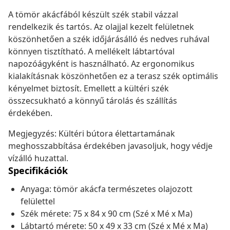
A tömör akácfából készült szék stabil vázzal
rendelkezik és tartós. Az olajjal kezelt felületnek
köszönhetően a szék időjárásálló és nedves ruhával
könnyen tisztítható. A mellékelt lábtartóval
napozóágyként is használható. Az ergonomikus
kialakításnak köszönhetően ez a terasz szék optimális
kényelmet biztosít. Emellett a kültéri szék
összecsukható a könnyű tárolás és szállítás
érdekében.
Megjegyzés: Kültéri bútora élettartamának
meghosszabbítása érdekében javasoljuk, hogy védje
vízálló huzattal.
Specifikációk
Anyaga: tömör akácfa természetes olajozott
felülettel
Szék mérete: 75 x 84 x 90 cm (Szé x Mé x Ma)
Lábtartó mérete: 50 x 49 x 33 cm (Szé x Mé x Ma)