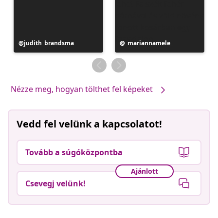
Bejegyzés
judith_brandsma
Bejegyzés
_mariannamele_
közzétevője
közzétevője
Nézze meg, hogyan tölthet fel képeket
Vedd fel velünk a kapcsolatot!
Tovább a súgóközpontba
Ajánlott
Csevegj velünk!