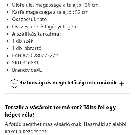
Ülőfelület magassága a talajtól: 36 cm
Karfa magassága a talajtól: 52 cm
Összecsukható
Összeszerelést igényel: igen
A szállítás tartalma:
1 db szék
1 db lábtartó
EAN:8720286723272
SKU:316831
Brand:vidaXL
Biztonsági és megfelelőségi információk
Tetszik a vásárolt terméket? Tölts fel egy
képet róla!
A fotód segíthet más vásárlóknak. Használd az alábbi
linket a kezdéshez.