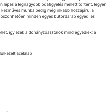
 lépés a legnagyobb odafigyelés mellett történt, legyen
és a kézműves munka pedig még inkább hozzájárul a
ek köszönhetően minden egyes bútordarab egyedi és
ehet, így ezek a dohányzóasztalok mind egyediek; a
ülkezelt acélalap