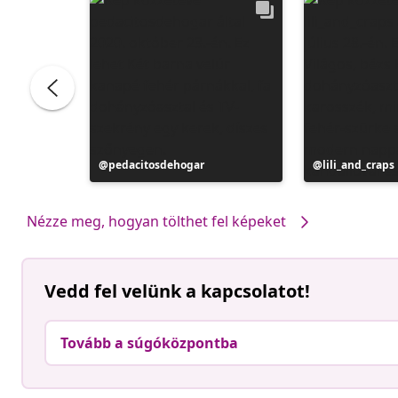
Bejegyzés
pedacitosdehogar
Bejegyzés
lili_and_craps
közzétevője
közzétevője
Nézze meg, hogyan tölthet fel képeket
Vedd fel velünk a kapcsolatot!
Tovább a súgóközpontba