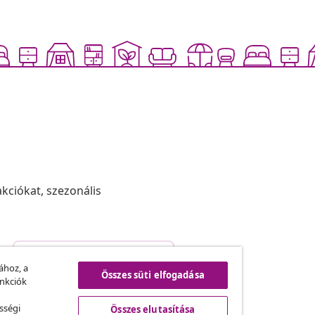
akciókat, szezonális
Szerződéstől való elállás
.
ához, a
Összes süti elfogadása
unkciók
sségi
Összes elutasítása