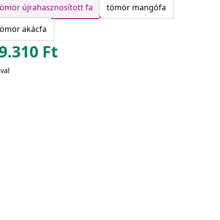
tömör újrahasznosított fa
tömör mangófa
tömör akácfa
9.310
Ft
val