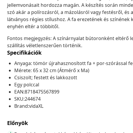
jellemvonásait hordozza magán. A készítés során minden
szó akár a polírozásról, a mázolásról vagy festésről, 
látványos régies stílushoz. A fa erezetének és színén
enyhén eltér a többitől.
Fontos megjegyzés: A színárnyalat bútoronként eltérő l
szállítás véletlenszerűen történik.
Specifikációk
Anyaga: tömör újrahasznosított fa + por-szórással fel
Mérete: 65 x 32 cm (Átmérő x Ma)
Csiszolt; festett és lakkozott
Egy polccal
EAN:8718475567899
SKU:244674
Brand:vidaXL
Előnyök