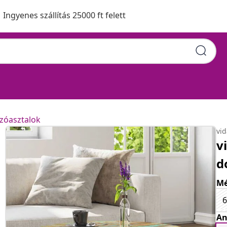
Ingyenes szállítás 25000 ft felett
zóasztalok
vi
v
d
Mé
6
An