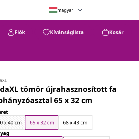
magyar
Fiók
Kívánságlista
Kosár
daXL
idaXL tömör újrahasznosított fa
ohányzóasztal 65 x 32 cm
ret
0 x 40 cm
65 x 32 cm
68 x 43 cm
yag