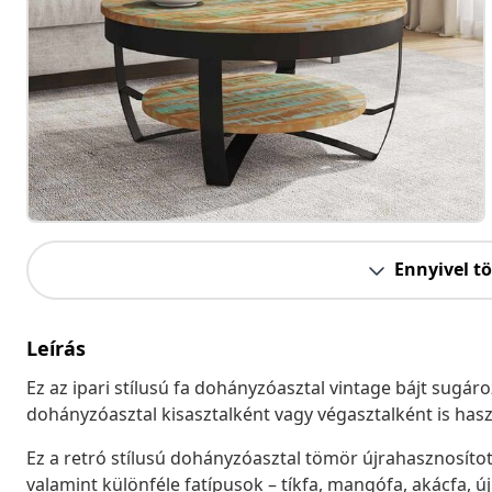
Ennyivel t
Leírás
Ez az ipari stílusú fa dohányzóasztal vintage bájt sugár
dohányzóasztal kisasztalként vagy végasztalként is has
Ez a retró stílusú dohányzóasztal tömör újrahasznosított
valamint különféle fatípusok – tíkfa, mangófa, akácfa, ú