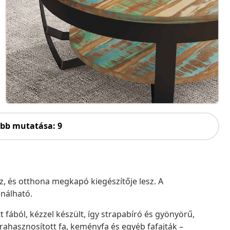
öbb mutatása: 9
oz, és otthona megkapó kiegészítője lesz. A
ználható.
 fából, kézzel készült, így strapabíró és gyönyörű,
jrahasznosított fa, keményfa és egyéb fafajták –