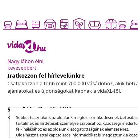
Nagy lábon élni,
kevesebbért
Iratkozzon fel hírlevelünkre
Csatlakozzon a több mint 700 000 vásárlóhoz, akik heti 
ajánlatokat és újdonságokat kapnak a vidaXL-től.
Szerződéstől való elállás
Küldj be egy rendelés lemondására vonatkozó kérelmet
Sütiket használunk az oldalunk megfelelő működésének biztosítás
tartalmak és hirdetések személyre szabásához, közösségi média f
felkínálásához és az oldalunk látogatottságának elemzéséhez.
Oldalhasználattal kapcsolatos információkat is megosztunk a közö