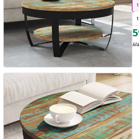
5
Áfá