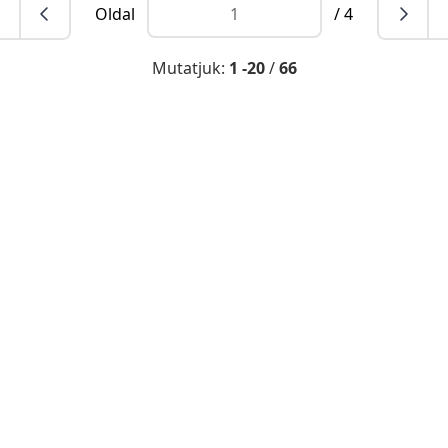
Oldal
/ 4
Mutatjuk:
1 -20
/
66
l