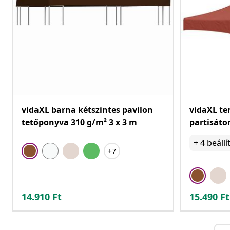
vidaXL barna kétszintes pavilon
vidaXL te
tetőponyva 310 g/m² 3 x 3 m
partisáto
+
4
beállí
+7
14.910
Ft
15.490
Ft