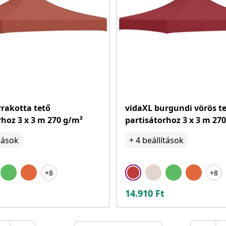
rrakotta tető
vidaXL burgundi vörös t
rhoz 3 x 3 m 270 g/m²
partisátorhoz 3 x 3 m 27
tások
+
4
beállítások
+8
+8
14.910
Ft