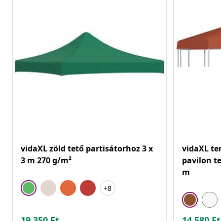
vidaXL zöld tető partisátorhoz 3 x
vidaXL te
3 m 270 g/m²
pavilon t
m
+8
19.350
Ft
14.580
Ft