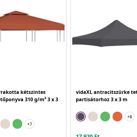
rrakotta kétszintes
vidaXL antracitszürke te
etőponyva 310 g/m² 3 x 3
partisátorhoz 3 x 3 m
+8
+7
17.920
Ft