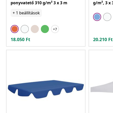
ponyvatető 310 g/m² 3 x 3 m
g/m², 3 x
+
1
beállítások
+7
18.050
Ft
20.210
Ft