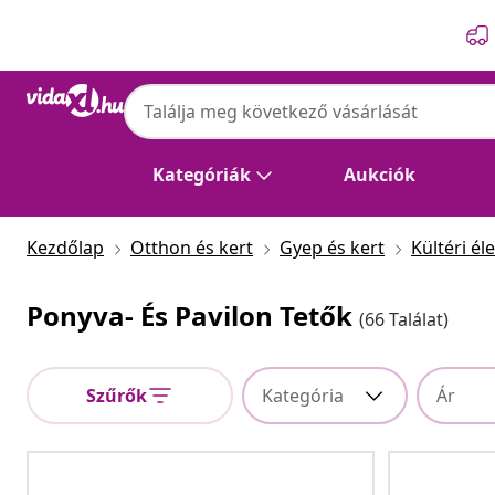
Előző
Következő
Kategóriák
Aukciók
Kezdőlap
Otthon és kert
Gyep és kert
Kültéri éle
Ponyva- És Pavilon Tetők
(66 Találat)
Szűrők
Kategória
Ár