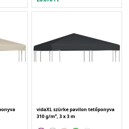
őponyva
vidaXL szürke pavilon tetőponyva
310 g/m², 3 x 3 m