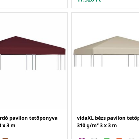
rdó pavilon tetőponyva
vidaXL bézs pavilon tet
3 x 3 m
310 g/m² 3 x 3 m