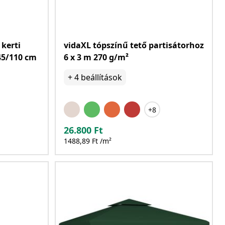
 kerti
vidaXL tópszínű tető partisátorhoz
45/110 cm
6 x 3 m 270 g/m²
+
4
beállítások
+8
26.800
Ft
1488,89 Ft /m²