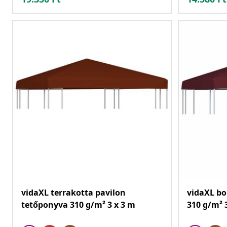
vidaXL terrakotta pavilon
vidaXL bo
tetőponyva 310 g/m² 3 x 3 m
310 g/m² 