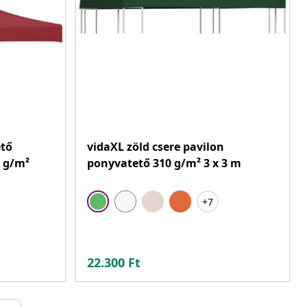
ető
vidaXL zöld csere pavilon
0 g/m²
ponyvatető 310 g/m² 3 x 3 m
+7
22.300
Ft