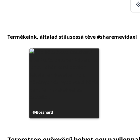
Termékeink, általad stílusossá téve #sharemevidaxl
Bejegyzés
Bosshard
közzétevője
Teremtsen gyönyörű helyet egy pavilonna