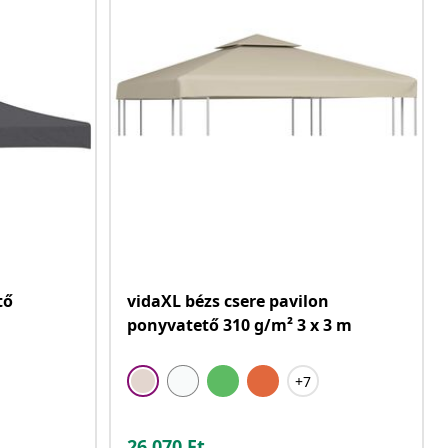
tő
vidaXL bézs csere pavilon
ponyvatető 310 g/m² 3 x 3 m
+7
26.070
Ft