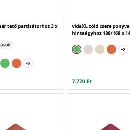
hér tető partisátorhoz 3 x
vidaXL zöld csere ponyva
hintaágyhoz 188/168 x 1
tások
+8
+8
7.770
Ft