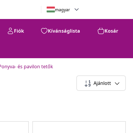
magyar
Fiók
Kívánságlista
Kosár
Ponyva- és pavilon tetők
Ajánlott