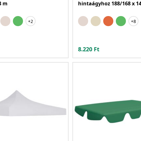
 3 m
hintaágyhoz 188/168 x 1
+2
+8
8.220
Ft