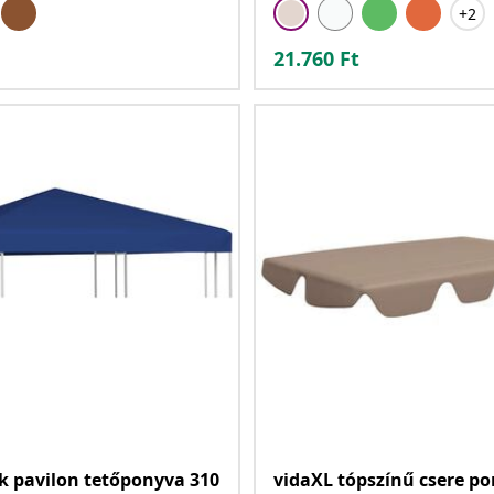
+2
21.760
Ft
k pavilon tetőponyva 310
vidaXL tópszínű csere po