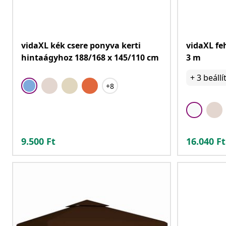
vidaXL kék csere ponyva kerti
vidaXL fe
hintaágyhoz 188/168 x 145/110 cm
3 m
+
3
beállí
+8
9.500
Ft
16.040
Ft