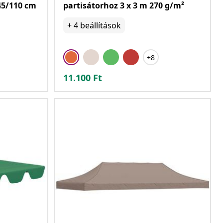
45/110 cm
partisátorhoz 3 x 3 m 270 g/m²
+
4
beállítások
+8
11.100
Ft