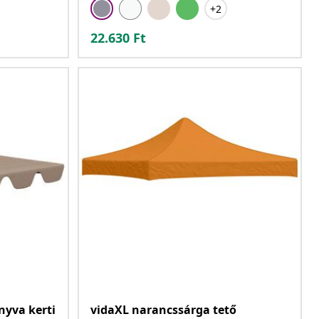
+2
22.630
Ft
nyva kerti
vidaXL narancssárga tető